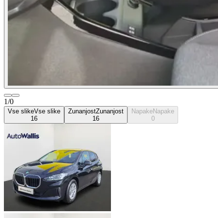
1/0
Vse slike
Vse slike
Zunanjost
Zunanjost
Napake
Napake
16
16
0