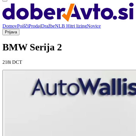
Domov
Poišči
Prodaj
Dražbe
NLB Hitri lizing
Novice
Prijava
BMW Serija 2
218i DCT