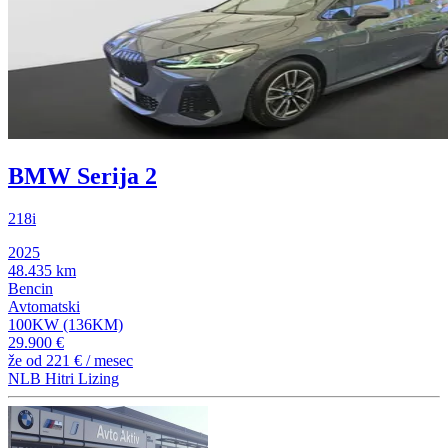
BMW Serija 2
218i
2025
48.435 km
Bencin
Avtomatski
100KW (136KM)
29.900 €
že od
221 €
/ mesec
NLB Hitri Lizing