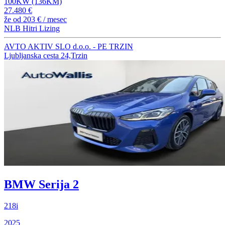
100KW (136KM)
27.480 €
že od
203 €
/ mesec
NLB Hitri Lizing
AVTO AKTIV SLO d.o.o. - PE TRZIN
Ljubljanska cesta 24,Trzin
BMW Serija 2
218i
2025