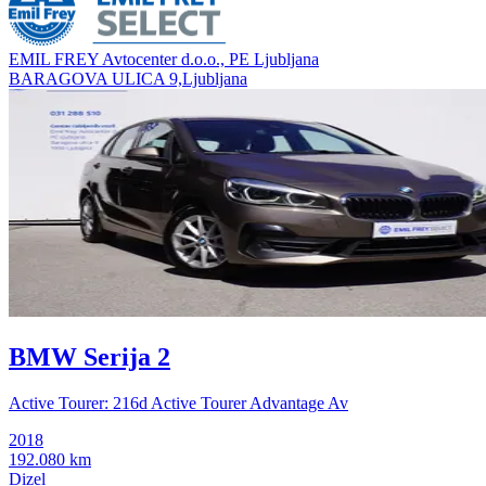
EMIL FREY Avtocenter d.o.o., PE Ljubljana
BARAGOVA ULICA 9,Ljubljana
BMW Serija 2
Active Tourer: 216d Active Tourer Advantage Av
2018
192.080 km
Dizel