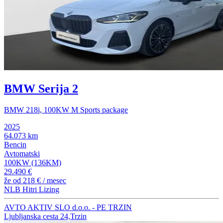
BMW Serija 2
BMW 218i, 100KW M Sports package
2025
64.073 km
Bencin
Avtomatski
100KW (136KM)
29.490 €
že od
218 €
/ mesec
NLB Hitri Lizing
AVTO AKTIV SLO d.o.o. - PE TRZIN
Ljubljanska cesta 24,Trzin