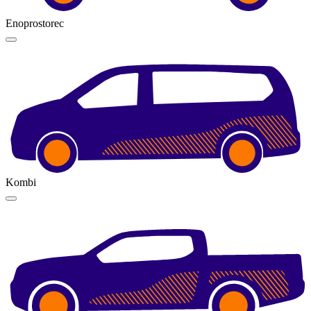
Enoprostorec
Kombi