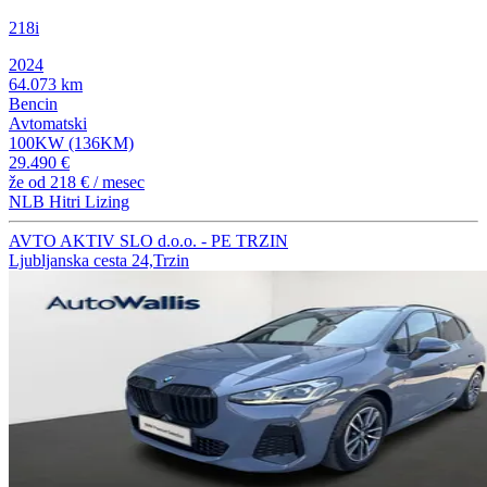
218i
2024
64.073 km
Bencin
Avtomatski
100KW (136KM)
29.490 €
že od
218 €
/ mesec
NLB Hitri Lizing
AVTO AKTIV SLO d.o.o. - PE TRZIN
Ljubljanska cesta 24,Trzin