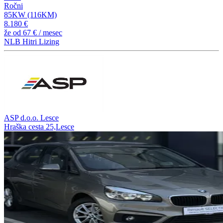
Ročni
85KW (116KM)
8.180 €
že od
67 €
/ mesec
NLB Hitri Lizing
ASP d.o.o. Lesce
Hraška cesta 25,Lesce