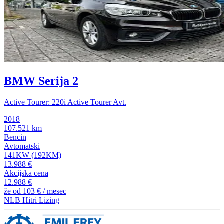
BMW Serija 2
Active Tourer: 220i Active Tourer Avt.
2018
107.521 km
Bencin
Avtomatski
141KW (192KM)
13.988 €
Akcijska cena
12.988 €
že od
103 €
/ mesec
NLB Hitri Lizing