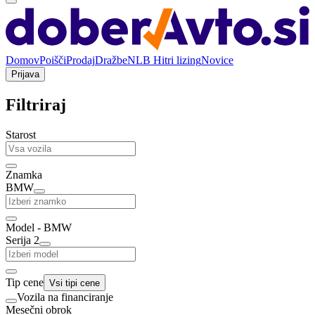
Domov
Poišči
Prodaj
Dražbe
NLB Hitri lizing
Novice
Prijava
Filtriraj
Starost
Znamka
BMW
Model - BMW
Serija 2
Tip cene
Vsi tipi cene
Vozila na financiranje
Mesečni obrok