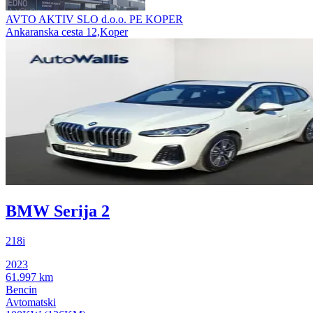
AVTO AKTIV SLO d.o.o. PE KOPER
Ankaranska cesta 12,Koper
BMW Serija 2
218i
2023
61.997 km
Bencin
Avtomatski