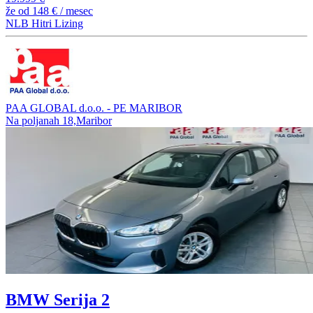
že od
148 €
/ mesec
NLB Hitri Lizing
PAA GLOBAL d.o.o. - PE MARIBOR
Na poljanah 18,Maribor
BMW Serija 2