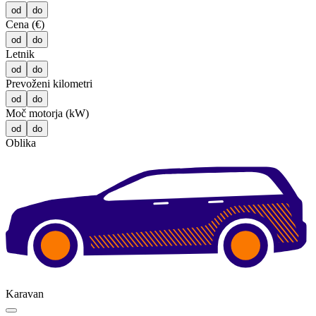
od
do
Cena (€)
od
do
Letnik
od
do
Prevoženi kilometri
od
do
Moč motorja (kW)
od
do
Oblika
Karavan