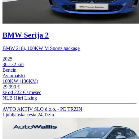
BMW Serija 2
BMW 218i, 100KW M Sports package
2025
36.132 km
Bencin
Avtomatski
100KW (136KM)
29.990 €
že od
222 €
/ mesec
NLB Hitri Lizing
AVTO AKTIV SLO d.o.o. - PE TRZIN
Ljubljanska cesta 24,Trzin