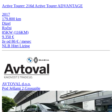
Active Tourer: 216d Active Tourer ADVANTAGE
2017
179.800 km
Dizel
Ročni
85KW (116KM)
9.350 €
že od
86 €
/ mesec
NLB Hitri Lizing
AVTOVAL d.o.o.
Pod Jelšami 2,Grosuplje