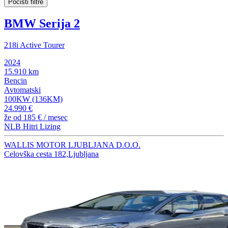
Počisti filtre
BMW Serija 2
218i Active Tourer
2024
15.910 km
Bencin
Avtomatski
100KW (136KM)
24.990 €
že od
185 €
/ mesec
NLB Hitri Lizing
WALLIS MOTOR LJUBLJANA D.O.O.
Celovška cesta 182,Ljubljana