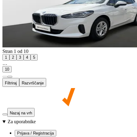
Stran 1 od 10
1
2
3
4
5
…
10
Filtriraj
Razvrščanje
Nazaj na vrh
Za uporabnike
Prijava / Registracija