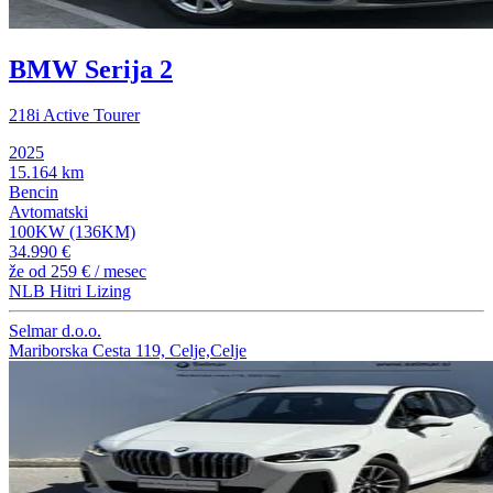
BMW Serija 2
218i Active Tourer
2025
15.164 km
Bencin
Avtomatski
100KW (136KM)
34.990 €
že od
259 €
/ mesec
NLB Hitri Lizing
Selmar d.o.o.
Mariborska Cesta 119, Celje,Celje