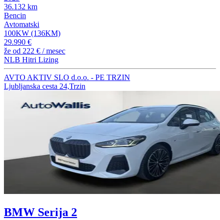
36.132 km
Bencin
Avtomatski
100KW (136KM)
29.990 €
že od
222 €
/ mesec
NLB Hitri Lizing
AVTO AKTIV SLO d.o.o. - PE TRZIN
Ljubljanska cesta 24,Trzin
BMW Serija 2