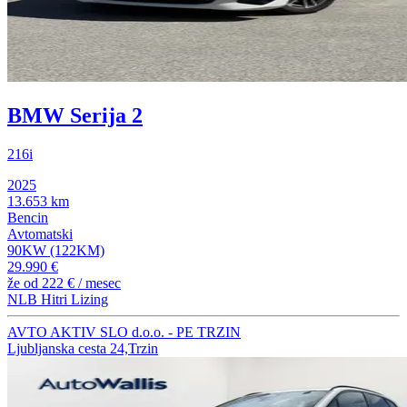
BMW Serija 2
216i
2025
13.653 km
Bencin
Avtomatski
90KW (122KM)
29.990 €
že od
222 €
/ mesec
NLB Hitri Lizing
AVTO AKTIV SLO d.o.o. - PE TRZIN
Ljubljanska cesta 24,Trzin