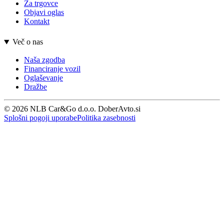
Za trgovce
Objavi oglas
Kontakt
Več o nas
Naša zgodba
Financiranje vozil
Oglaševanje
Dražbe
© 2026 NLB Car&Go d.o.o. DoberAvto.si
Splošni pogoji uporabe
Politika zasebnosti