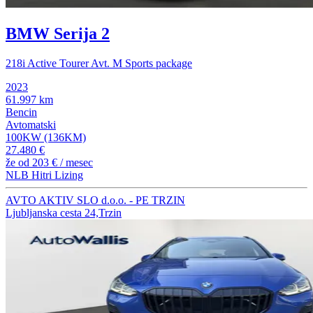
BMW Serija 2
218i Active Tourer Avt. M Sports package
2023
61.997 km
Bencin
Avtomatski
100KW (136KM)
27.480 €
že od
203 €
/ mesec
NLB Hitri Lizing
AVTO AKTIV SLO d.o.o. - PE TRZIN
Ljubljanska cesta 24,Trzin