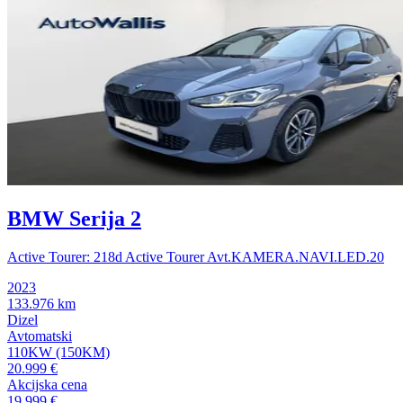
BMW Serija 2
Active Tourer: 218d Active Tourer Avt.KAMERA.NAVI.LED.20
2023
133.976 km
Dizel
Avtomatski
110KW (150KM)
20.999 €
Akcijska cena
19.999 €