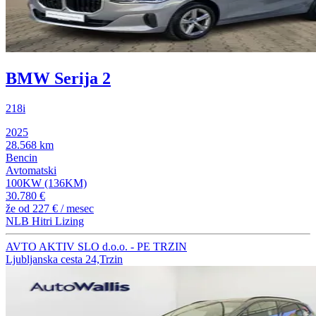
BMW Serija 2
218i
2025
28.568 km
Bencin
Avtomatski
100KW (136KM)
30.780 €
že od
227 €
/ mesec
NLB Hitri Lizing
AVTO AKTIV SLO d.o.o. - PE TRZIN
Ljubljanska cesta 24,Trzin