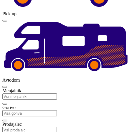
Pick up
Avtodom
Menjalnik
Gorivo
Prodajalec