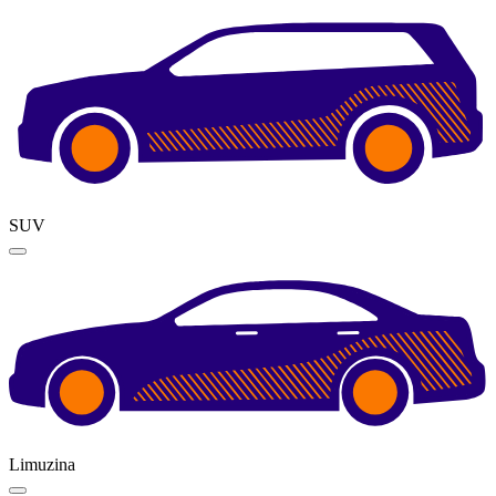
SUV
Limuzina