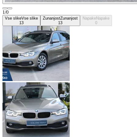
1/0
Vse slike
Vse slike
Zunanjost
Zunanjost
Napake
Napake
13
13
0