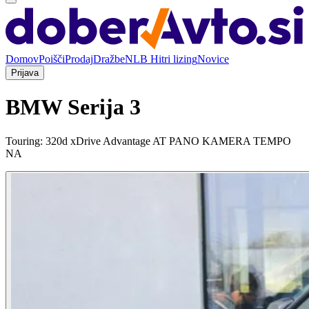
Domov
Poišči
Prodaj
Dražbe
NLB Hitri lizing
Novice
Prijava
BMW Serija 3
Touring: 320d xDrive Advantage AT PANO KAMERA TEMPO
NA