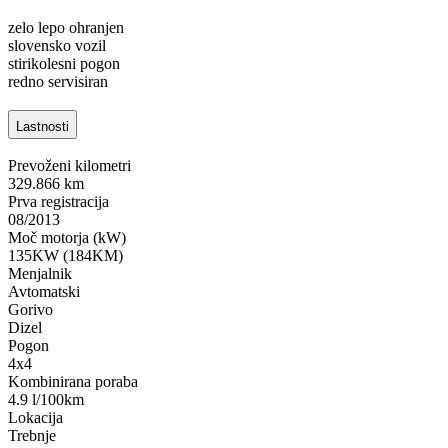
zelo lepo ohranjen
slovensko vozil
stirikolesni pogon
redno servisiran
Lastnosti
Prevoženi kilometri
329.866 km
Prva registracija
08/2013
Moč motorja (kW)
135KW (184KM)
Menjalnik
Avtomatski
Gorivo
Dizel
Pogon
4x4
Kombinirana poraba
4.9 l/100km
Lokacija
Trebnje