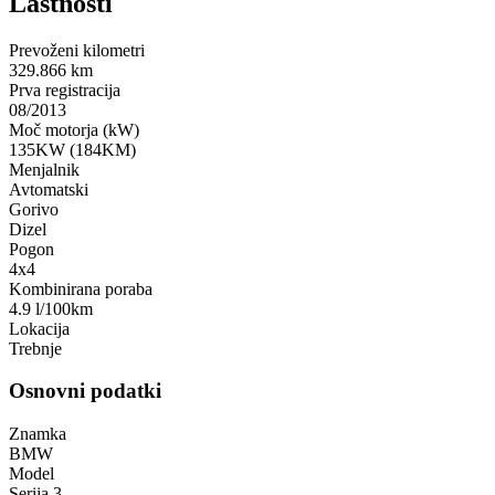
Lastnosti
Prevoženi kilometri
329.866 km
Prva registracija
08/2013
Moč motorja (kW)
135KW (184KM)
Menjalnik
Avtomatski
Gorivo
Dizel
Pogon
4x4
Kombinirana poraba
4.9 l/100km
Lokacija
Trebnje
Osnovni podatki
Znamka
BMW
Model
Serija 3