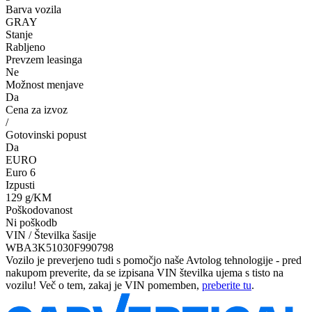
Barva vozila
GRAY
Stanje
Rabljeno
Prevzem leasinga
Ne
Možnost menjave
Da
Cena za izvoz
/
Gotovinski popust
Da
EURO
Euro 6
Izpusti
129 g/KM
Poškodovanost
Ni poškodb
VIN / Številka šasije
WBA3K51030F990798
Vozilo je preverjeno tudi s pomočjo naše Avtolog tehnologije - pred
nakupom preverite, da se izpisana VIN številka ujema s tisto na
vozilu! Več o tem, zakaj je VIN pomemben,
preberite tu
.