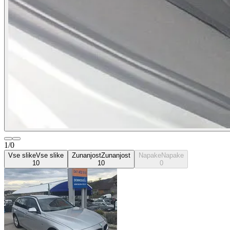
1/0
Vse slike
Vse slike
Zunanjost
Zunanjost
Napake
Napake
10
10
0