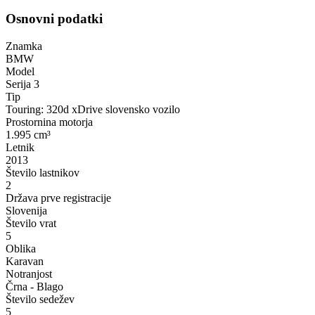
Osnovni podatki
Znamka
BMW
Model
Serija 3
Tip
Touring: 320d xDrive slovensko vozilo
Prostornina motorja
1.995 cm³
Letnik
2013
Število lastnikov
2
Država prve registracije
Slovenija
Število vrat
5
Oblika
Karavan
Notranjost
Črna - Blago
Število sedežev
5