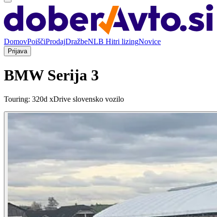
Domov
Poišči
Prodaj
Dražbe
NLB Hitri lizing
Novice
Prijava
BMW Serija 3
Touring: 320d xDrive slovensko vozilo