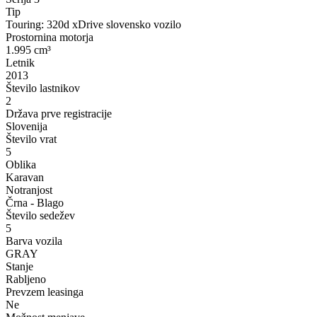
Tip
Touring: 320d xDrive slovensko vozilo
Prostornina motorja
1.995 cm³
Letnik
2013
Število lastnikov
2
Država prve registracije
Slovenija
Število vrat
5
Oblika
Karavan
Notranjost
Črna - Blago
Število sedežev
5
Barva vozila
GRAY
Stanje
Rabljeno
Prevzem leasinga
Ne