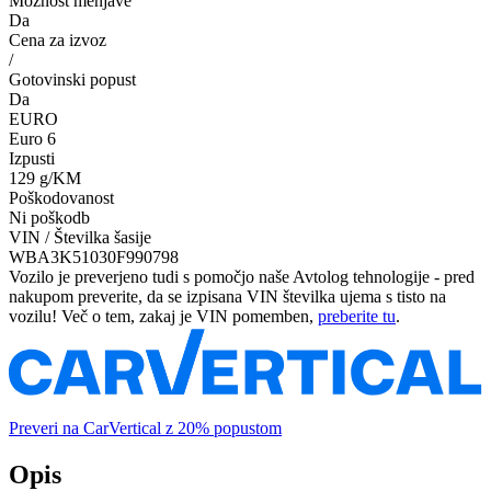
Možnost menjave
Da
Cena za izvoz
/
Gotovinski popust
Da
EURO
Euro 6
Izpusti
129 g/KM
Poškodovanost
Ni poškodb
VIN / Številka šasije
WBA3K51030F990798
Vozilo je preverjeno tudi s pomočjo naše Avtolog tehnologije - pred
nakupom preverite, da se izpisana VIN številka ujema s tisto na
vozilu! Več o tem, zakaj je VIN pomemben,
preberite tu
.
Preveri na CarVertical z 20% popustom
Opis