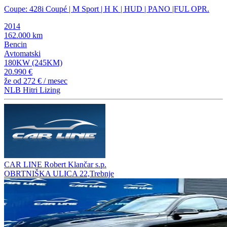
Coupe: 428i Coupé | M Sport | H K | HUD | PANO |FUL OPR.
2014
162.000 km
Bencin
Avtomatski
180KW (245KM)
20.990 €
že od
272 €
/ mesec
NLB Hitri Lizing
CAR LINE Robert Klančar s.p.
OBRTNIŠKA ULICA 22,Trebnje