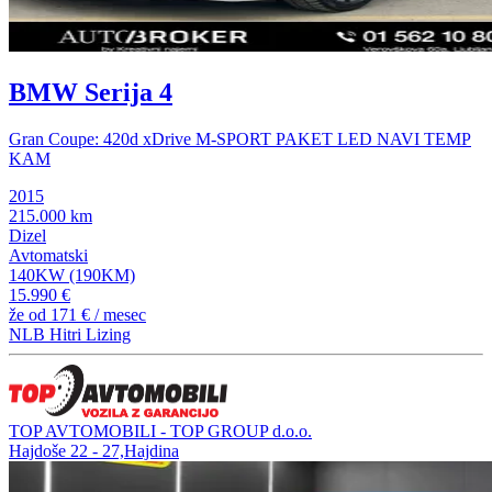
BMW Serija 4
Gran Coupe: 420d xDrive M-SPORT PAKET LED NAVI TEMP
KAM
2015
215.000 km
Dizel
Avtomatski
140KW (190KM)
15.990 €
že od
171 €
/ mesec
NLB Hitri Lizing
TOP AVTOMOBILI - TOP GROUP d.o.o.
Hajdoše 22 - 27,Hajdina