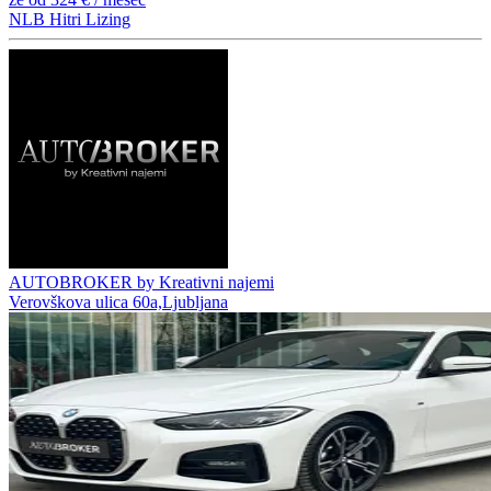
NLB Hitri Lizing
AUTOBROKER by Kreativni najemi
Verovškova ulica 60a,Ljubljana