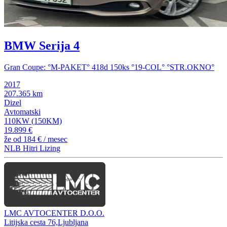
BMW Serija 4
Gran Coupe: °M-PAKET° 418d 150ks °19-COL° °STR.OKNO°
2017
207.365 km
Dizel
Avtomatski
110KW (150KM)
19.899 €
že od
184 €
/ mesec
NLB Hitri Lizing
LMC AVTOCENTER D.O.O.
Litijska cesta 76,Ljubljana