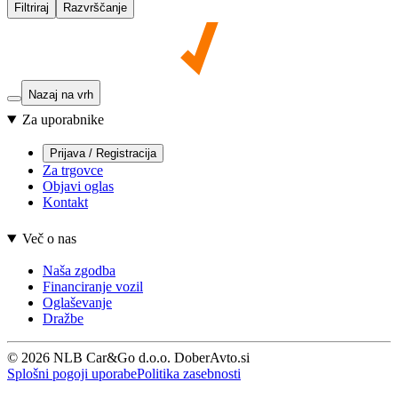
Filtriraj
Razvrščanje
Nazaj na vrh
Za uporabnike
Prijava / Registracija
Za trgovce
Objavi oglas
Kontakt
Več o nas
Naša zgodba
Financiranje vozil
Oglaševanje
Dražbe
© 2026 NLB Car&Go d.o.o. DoberAvto.si
Splošni pogoji uporabe
Politika zasebnosti