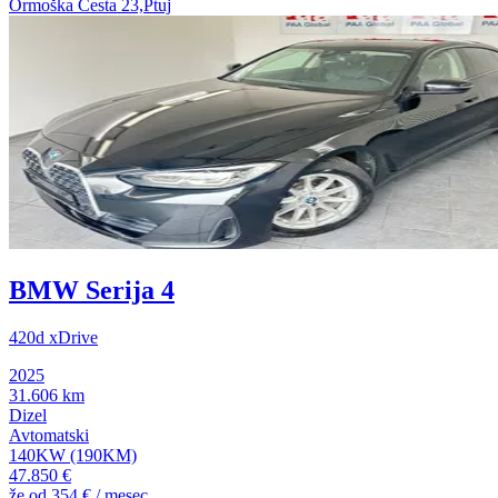
Ormoška Cesta 23,Ptuj
BMW Serija 4
420d xDrive
2025
31.606 km
Dizel
Avtomatski
140KW (190KM)
47.850 €
že od
354 €
/ mesec