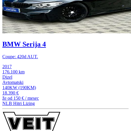
BMW Serija 4
Coupe: 420d AUT.
2017
176.100 km
Dizel
Avtomatski
140KW (190KM)
18.390 €
že od
150 €
/ mesec
NLB Hitri Lizing