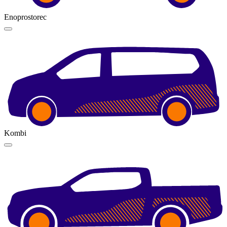
Enoprostorec
Kombi