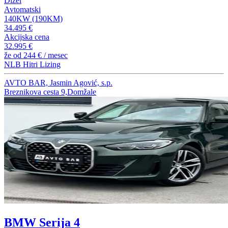
Dizel
Avtomatski
140KW (190KM)
34.495 €
Akcijska cena
32.995 €
že od
244 €
/ mesec
NLB Hitri Lizing
AVTO BAR, Jasmin Agović, s.p.
Breznikova cesta 9,Domžale
BMW Serija 4