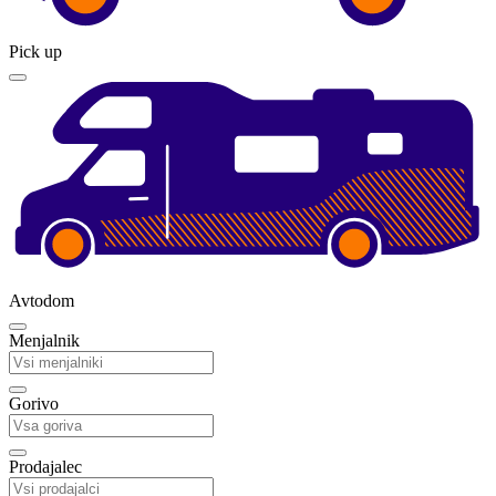
Pick up
Avtodom
Menjalnik
Gorivo
Prodajalec