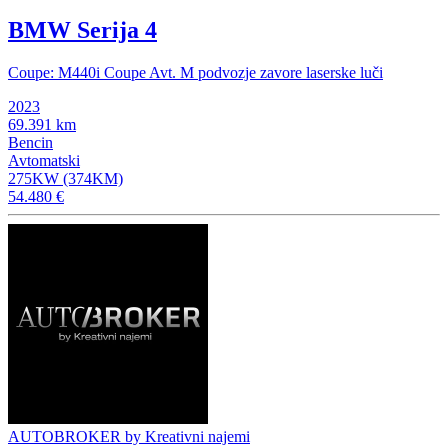
BMW Serija 4
Coupe: M440i Coupe Avt. M podvozje zavore laserske luči
2023
69.391 km
Bencin
Avtomatski
275KW (374KM)
54.480 €
AUTOBROKER by Kreativni najemi