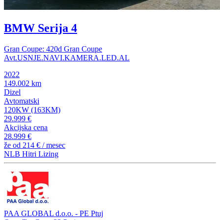
BMW Serija 4
Gran Coupe: 420d Gran Coupe
Avt.USNJE.NAVI.KAMERA.LED.AL
2022
149.002 km
Dizel
Avtomatski
120KW (163KM)
29.999 €
Akcijska cena
28.999 €
že od
214 €
/ mesec
NLB Hitri Lizing
PAA GLOBAL d.o.o. - PE Ptuj