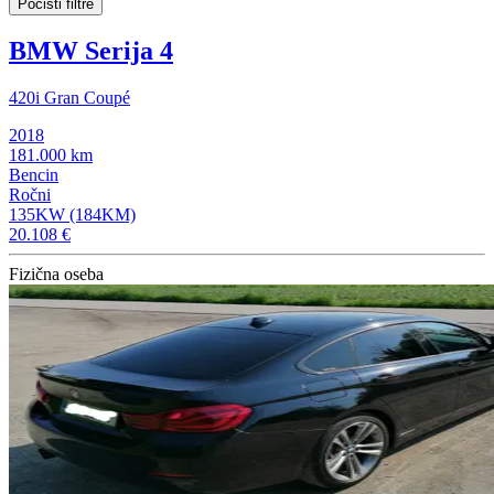
Počisti filtre
BMW Serija 4
420i Gran Coupé
2018
181.000 km
Bencin
Ročni
135KW (184KM)
20.108 €
Fizična oseba