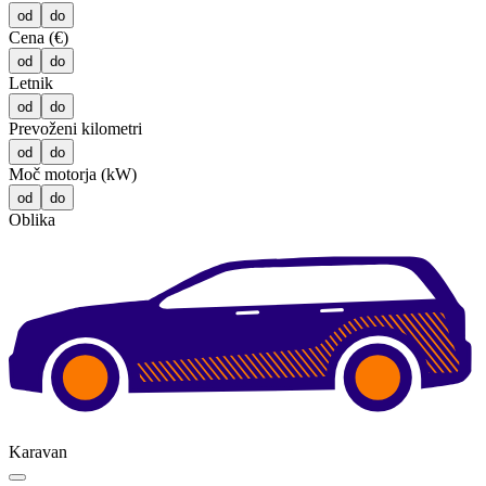
od
do
Cena (€)
od
do
Letnik
od
do
Prevoženi kilometri
od
do
Moč motorja (kW)
od
do
Oblika
Karavan