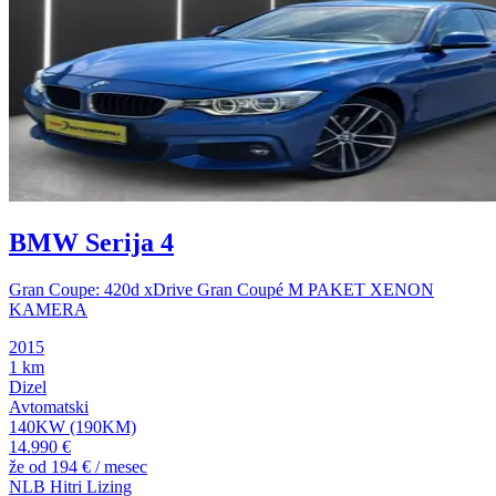
BMW Serija 4
Gran Coupe: 420d xDrive Gran Coupé M PAKET XENON
KAMERA
2015
1 km
Dizel
Avtomatski
140KW (190KM)
14.990 €
že od
194 €
/ mesec
NLB Hitri Lizing