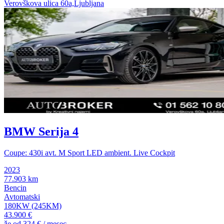
Verovškova ulica 60a,Ljubljana
BMW Serija 4
Coupe: 430i avt. M Sport LED ambient. Live Cockpit
2023
77.903 km
Bencin
Avtomatski
180KW (245KM)
43.900 €
že od
324 €
/ mesec