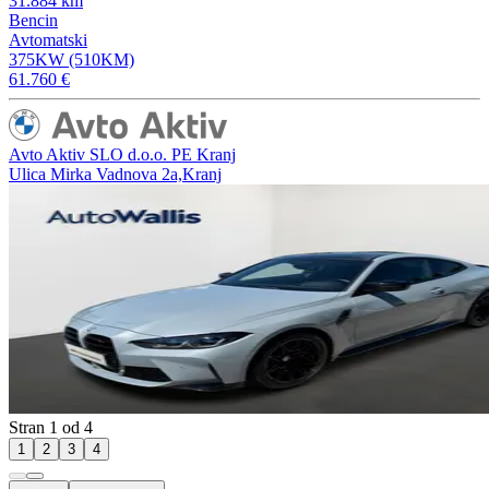
31.884 km
Bencin
Avtomatski
375KW (510KM)
61.760 €
Avto Aktiv SLO d.o.o. PE Kranj
Ulica Mirka Vadnova 2a,Kranj
Stran 1 od 4
1
2
3
4