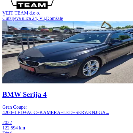
VEIT TEAM d.o.o.
Čufarjeva ulica 24, Vir,Domžale
BMW Serija 4
Gran Coupe:
420d+LED+ACC+KAMERA+LED+SERV.KNJIGA...
2022
122.594 km