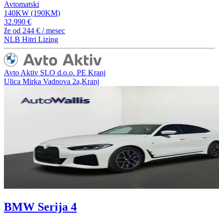
Avtomatski
140KW (190KM)
32.990 €
že od
244 €
/ mesec
NLB Hitri Lizing
Avto Aktiv SLO d.o.o. PE Kranj
Ulica Mirka Vadnova 2a,Kranj
BMW Serija 4