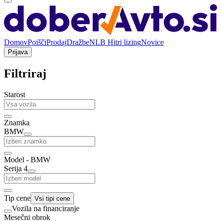
Domov
Poišči
Prodaj
Dražbe
NLB Hitri lizing
Novice
Prijava
Filtriraj
Starost
Znamka
BMW
Model - BMW
Serija 4
Tip cene
Vsi tipi cene
Vozila na financiranje
Mesečni obrok