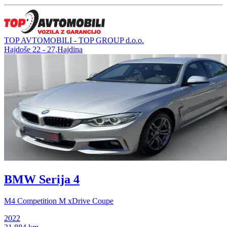
TOP AVTOMOBILI - TOP GROUP d.o.o.
Hajdoše 22 - 27,Hajdina
BMW Serija 4
M4 Competition M xDrive Coupe
2022