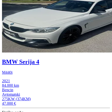
BMW Serija 4
M440i
2021
84.000 km
Bencin
Avtomatski
275KW (374KM)
47.000 €