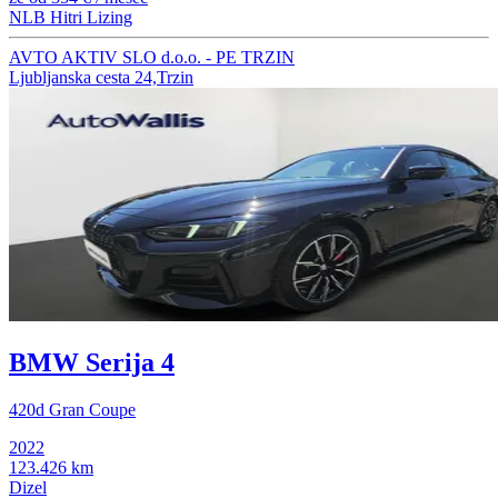
NLB Hitri Lizing
AVTO AKTIV SLO d.o.o. - PE TRZIN
Ljubljanska cesta 24,Trzin
BMW Serija 4
420d Gran Coupe
2022
123.426 km
Dizel