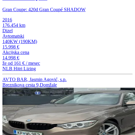
Gran Coupe: 420d Gran Coupé SHADOW
2016
176.454 km
Dizel
Avtomatski
140KW (190KM)
15.998 €
Akcijska cena
14.998 €
že od
161 €
/ mesec
NLB Hitri Lizing
AVTO BAR, Jasmin Agović, s.p.
Breznikova cesta 9,Domžale