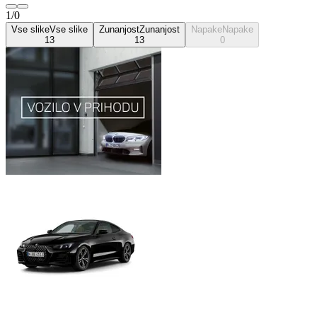
1/0
Vse slike
Vse slike
Zunanjost
Zunanjost
Napake
Napake
13
13
0