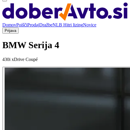
Domov
Poišči
Prodaj
Dražbe
NLB Hitri lizing
Novice
Prijava
BMW Serija 4
430i xDrive Coupé