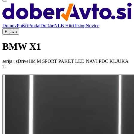
Domov
Poišči
Prodaj
Dražbe
NLB Hitri lizing
Novice
Prijava
BMW X1
serija : sDrive18d M SPORT PAKET LED NAVI PDC KLJUKA
T..