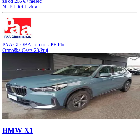
že od
266 €
/ mesec
NLB Hitri Lizing
PAA GLOBAL d.o.o. - PE Ptuj
Ormoška Cesta 23,Ptuj
BMW X1