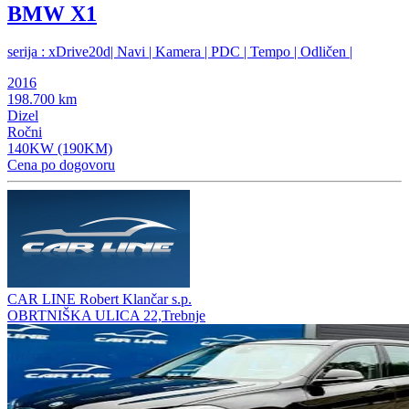
BMW X1
serija : xDrive20d| Navi | Kamera | PDC | Tempo | Odličen |
2016
198.700 km
Dizel
Ročni
140KW (190KM)
Cena po dogovoru
CAR LINE Robert Klančar s.p.
OBRTNIŠKA ULICA 22,Trebnje