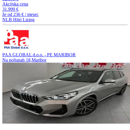
Akcijska cena
31.999 €
že od
236 €
/ mesec
NLB Hitri Lizing
PAA GLOBAL d.o.o. - PE MARIBOR
Na poljanah 18,Maribor