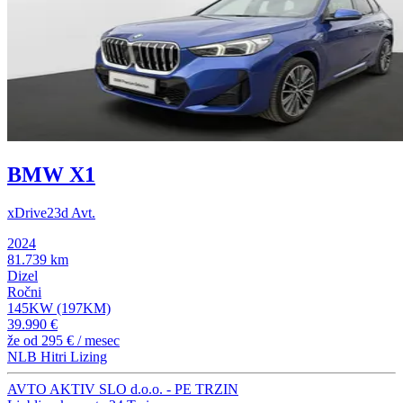
BMW X1
xDrive23d Avt.
2024
81.739 km
Dizel
Ročni
145KW (197KM)
39.990 €
že od
295 €
/ mesec
NLB Hitri Lizing
AVTO AKTIV SLO d.o.o. - PE TRZIN