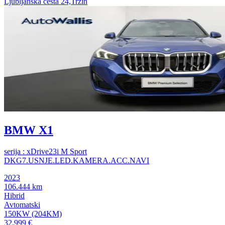
Ljubljanska cesta 24,Trzin
BMW X1
serija : xDrive23i M Sport
DKG7.USNJE.LED.KAMERA.ACC.NAVI
2023
106.444 km
Hibrid
Avtomatski
150KW (204KM)
32.999 €