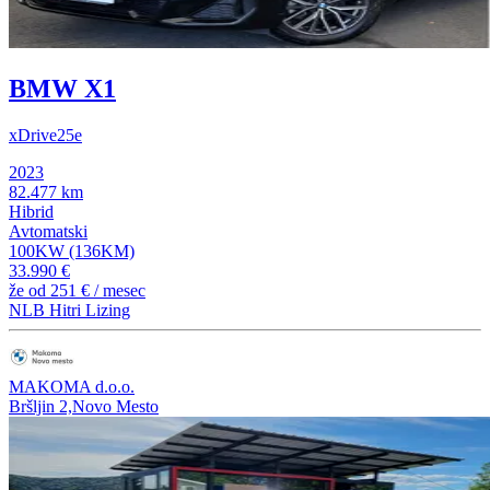
BMW X1
xDrive25e
2023
82.477 km
Hibrid
Avtomatski
100KW (136KM)
33.990 €
že od
251 €
/ mesec
NLB Hitri Lizing
MAKOMA d.o.o.
Bršljin 2,Novo Mesto