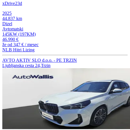
xDrive23d
2025
44.837 km
Dizel
Avtomatski
145KW (197KM)
46.990 €
že od
347 €
/ mesec
NLB Hitri Lizing
AVTO AKTIV SLO d.o.o. - PE TRZIN
Ljubljanska cesta 24,Trzin