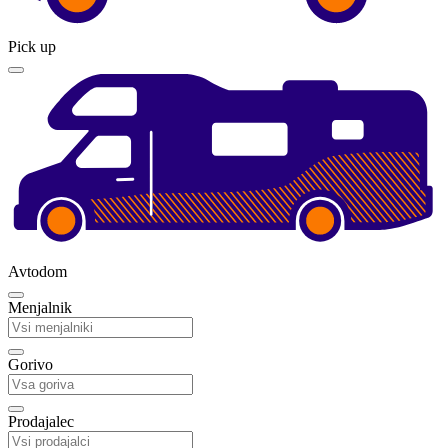
Pick up
Avtodom
Menjalnik
Gorivo
Prodajalec