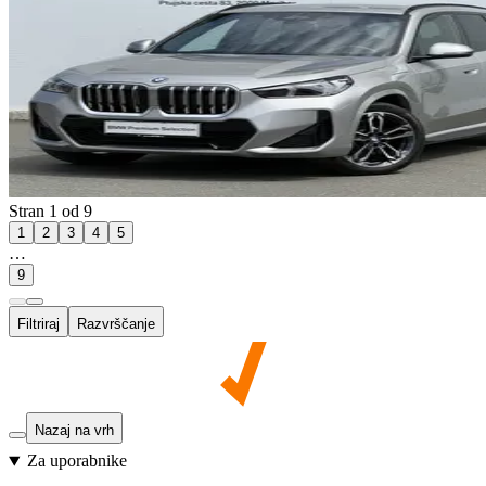
Stran 1 od 9
1
2
3
4
5
…
9
Filtriraj
Razvrščanje
Nazaj na vrh
Za uporabnike