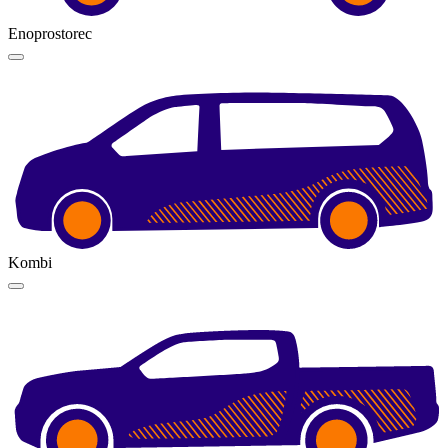
Enoprostorec
Kombi