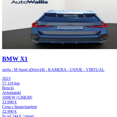
BMW X1
serija : M Sport sDrive18i - KAMERA - USNJE - VIRTUAL
2023
57.119 km
Bencin
Avtomatski
100KW (136KM)
33.990 €
Cena s financiranjem
32.990 €
že od
244 €
/ mesec