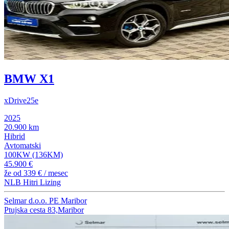
BMW X1
xDrive25e
2025
20.900 km
Hibrid
Avtomatski
100KW (136KM)
45.900 €
že od
339 €
/ mesec
NLB Hitri Lizing
Selmar d.o.o. PE Maribor
Ptujska cesta 83,Maribor