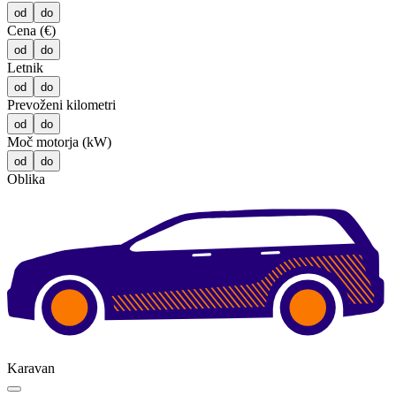
od
do
Cena (€)
od
do
Letnik
od
do
Prevoženi kilometri
od
do
Moč motorja (kW)
od
do
Oblika
Karavan