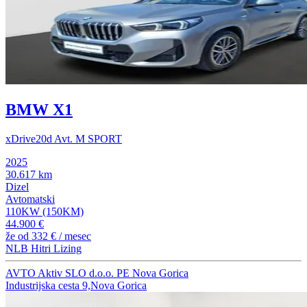
BMW X1
xDrive20d Avt. M SPORT
2025
30.617 km
Dizel
Avtomatski
110KW (150KM)
44.900 €
že od
332 €
/ mesec
NLB Hitri Lizing
AVTO Aktiv SLO d.o.o. PE Nova Gorica
Industrijska cesta 9,Nova Gorica