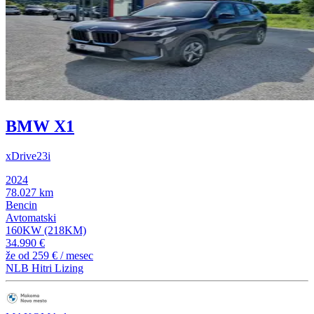
BMW X1
xDrive23i
2024
78.027 km
Bencin
Avtomatski
160KW (218KM)
34.990 €
že od
259 €
/ mesec
NLB Hitri Lizing