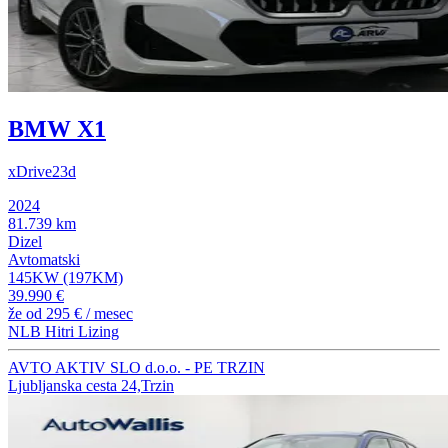
BMW X1
xDrive23d
2024
81.739 km
Dizel
Avtomatski
145KW (197KM)
39.990 €
že od
295 €
/ mesec
NLB Hitri Lizing
AVTO AKTIV SLO d.o.o. - PE TRZIN
Ljubljanska cesta 24,Trzin