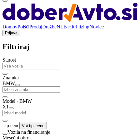
Domov
Poišči
Prodaj
Dražbe
NLB Hitri lizing
Novice
Prijava
Filtriraj
Starost
Znamka
BMW
Model - BMW
X1
Tip cene
Vsi tipi cene
Vozila na financiranje
Mesečni obrok