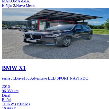
MAKOMA d.o.o.
Bršljin 2,Novo Mesto
BMW X1
serija : xDrive18d Advantage LED SPORT NAVI PDC
2016
96.350 km
Dizel
Ročni
110KW (150KM)
16.990 €