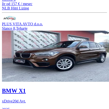
že od
157 €
/ mesec
NLB Hitri Lizing
PLUS VITA AVTO d.o.o.
Slance 8,Teharje
BMW X1
xDrive20d Avt.