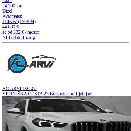
2025
24.300 km
Dizel
Avtomatski
110KW (150KM)
44.880 €
že od
332 €
/ mesec
NLB Hitri Lizing
AC ARVI D.O.O.
VRHNIŠKA CESTA 23,Brezovica pri Ljubljani