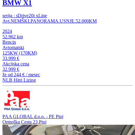
BMW X1
serija : sDrive20i xLine
Avt.NEMŠKI.PANORAMA.USNJE.52.000KM
2024
52.962 km
Bencin
Avtomatski
125KW (170KM)
33.999 €
Akcijska cena
32.999 €
že od
244 €
/ mesec
NLB Hitri Lizing
PAA GLOBAL d.o.o. - PE Ptuj
Ormoška Cesta 23,Ptuj