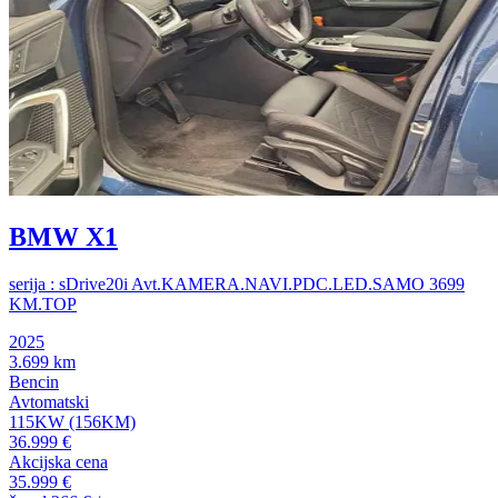
BMW X1
serija : sDrive20i Avt.KAMERA.NAVI.PDC.LED.SAMO 3699
KM.TOP
2025
3.699 km
Bencin
Avtomatski
115KW (156KM)
36.999 €
Akcijska cena
35.999 €