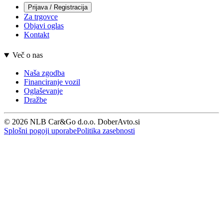
Prijava / Registracija
Za trgovce
Objavi oglas
Kontakt
Več o nas
Naša zgodba
Financiranje vozil
Oglaševanje
Dražbe
© 2026 NLB Car&Go d.o.o. DoberAvto.si
Splošni pogoji uporabe
Politika zasebnosti