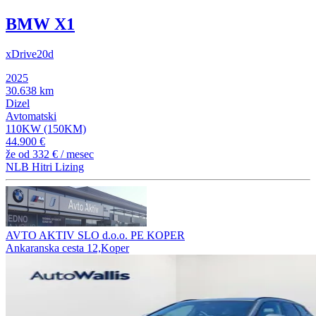
BMW X1
xDrive20d
2025
30.638 km
Dizel
Avtomatski
110KW (150KM)
44.900 €
že od
332 €
/ mesec
NLB Hitri Lizing
AVTO AKTIV SLO d.o.o. PE KOPER
Ankaranska cesta 12,Koper