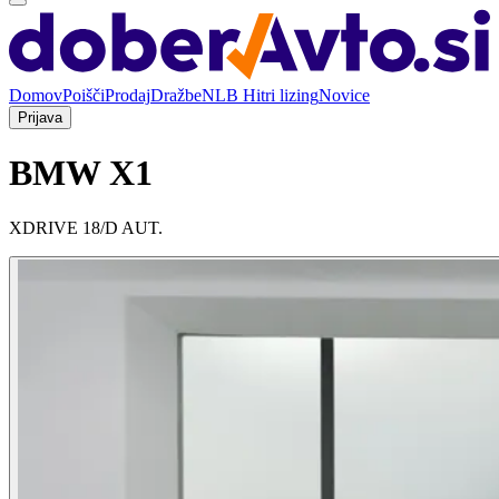
Domov
Poišči
Prodaj
Dražbe
NLB Hitri lizing
Novice
Prijava
BMW X1
XDRIVE 18/D AUT.