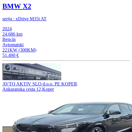
BMW X2
serija : xDrive M35i AT
2024
24.686 km
Bencin
Avtomatski
221KW (300KM)
51.490 €
AVTO AKTIV SLO d.o.o. PE KOPER
Ankaranska cesta 12,Koper