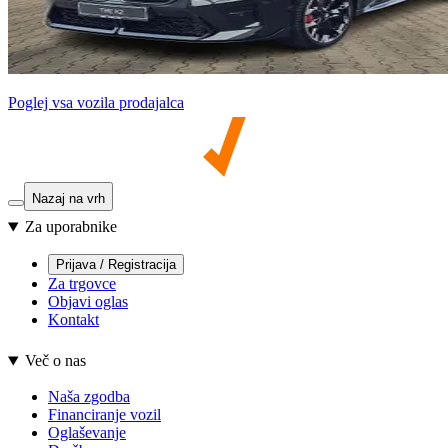
Poglej vsa vozila prodajalca
Nazaj na vrh
Za uporabnike
Prijava / Registracija
Za trgovce
Objavi oglas
Kontakt
Več o nas
Naša zgodba
Financiranje vozil
Oglaševanje