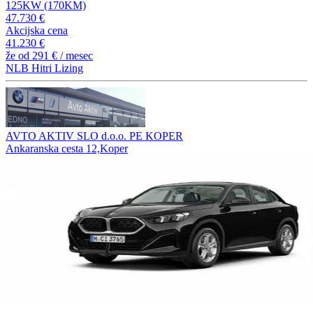
125KW (170KM)
47.730 €
Akcijska cena
41.230 €
že od
291 €
/ mesec
NLB Hitri Lizing
AVTO AKTIV SLO d.o.o. PE KOPER
Ankaranska cesta 12,Koper