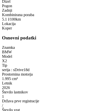
Dizel
Pogon
Zadnji
Kombinirana poraba
5.1 l/100km
Lokacija
Koper
Osnovni podatki
Znamka
BMW
Model
X2
Tip
serija : sDrive18d
Prostornina motorja
1.995 cm³
Letnik
2026
Število lastnikov
1
Država prve registracije
/
Število vrat