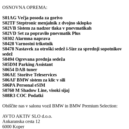
OSNOVNA OPREMA:
S01AG Večja posoda za gorivo
S02TF Steptronic menjalnik z dvojno sklopko
S02VB Sistem za nadzor tlaka v pnevmatikah
S02VD Set za popravilo pnevmatik Plus
S0302 Alarmna naprava
S0428 Varnostni trikotnik
S0478 Nastavek za otroški sedež i-Size za sprednji sopotnikov
sedež
S0494 Ogrevana prednja sedeža
S05DM Parking Assistant
S0654 DAB tuner
S06AE Storitve Teleservices
S06AF BMW sistem za klic v sili
S06PA Personal eSIM
S0760 M Shadow Line, visoki sijaj
S08R3 COC Podatki
Obiščite nas v salonu vozil BMW in BMW Premium Selection:
AVTO AKTIV SLO d.o.o.
Ankaranska cesta 12
6000 Koper