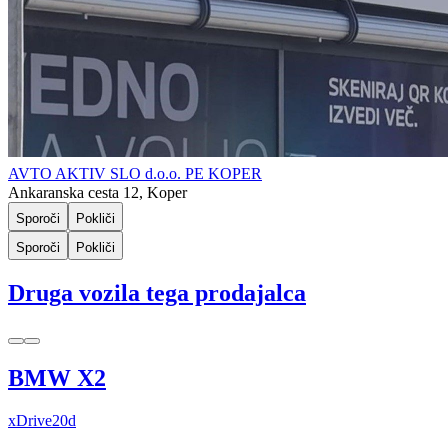
AVTO AKTIV SLO d.o.o. PE KOPER
Ankaranska cesta 12, Koper
Sporoči
Pokliči
Sporoči
Pokliči
Druga vozila tega prodajalca
BMW X2
xDrive20d