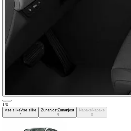
1/0
Vse slike
Vse slike
Zunanjost
Zunanjost
Napake
Napake
4
4
0