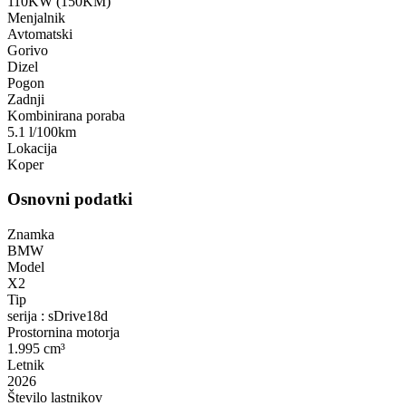
110KW (150KM)
Menjalnik
Avtomatski
Gorivo
Dizel
Pogon
Zadnji
Kombinirana poraba
5.1 l/100km
Lokacija
Koper
Osnovni podatki
Znamka
BMW
Model
X2
Tip
serija : sDrive18d
Prostornina motorja
1.995 cm³
Letnik
2026
Število lastnikov