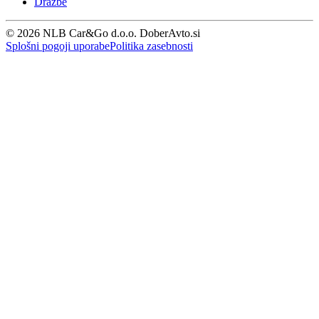
Dražbe
© 2026 NLB Car&Go d.o.o. DoberAvto.si
Splošni pogoji uporabe
Politika zasebnosti