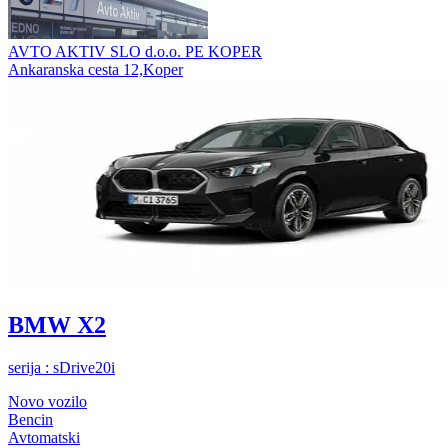
AVTO AKTIV SLO d.o.o. PE KOPER
Ankaranska cesta 12,Koper
BMW X2
serija : sDrive20i
Novo vozilo
Bencin
Avtomatski