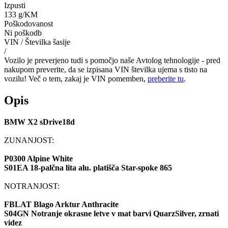
Izpusti
133 g/KM
Poškodovanost
Ni poškodb
VIN / Številka šasije
/
Vozilo je preverjeno tudi s pomočjo naše Avtolog tehnologije - pred
nakupom preverite, da se izpisana VIN številka ujema s tisto na
vozilu! Več o tem, zakaj je VIN pomemben,
preberite tu
.
Opis
BMW X2 sDrive18d
ZUNANJOST:
P0300 Alpine White
S01EA 18-palčna lita alu. platišča Star-spoke 865
NOTRANJOST:
FBLAT Blago Arktur Anthracite
S04GN Notranje okrasne letve v mat barvi QuarzSilver, zrnati
videz