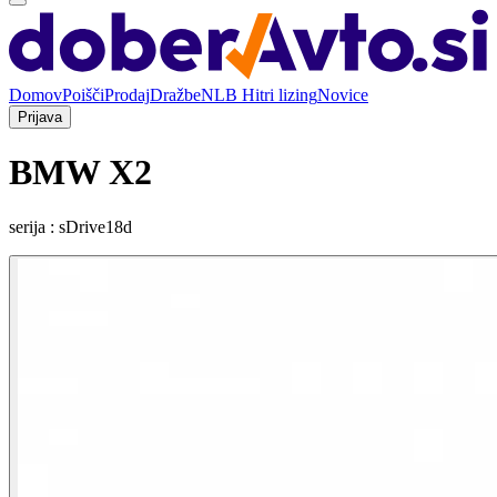
Domov
Poišči
Prodaj
Dražbe
NLB Hitri lizing
Novice
Prijava
BMW X2
serija : sDrive18d