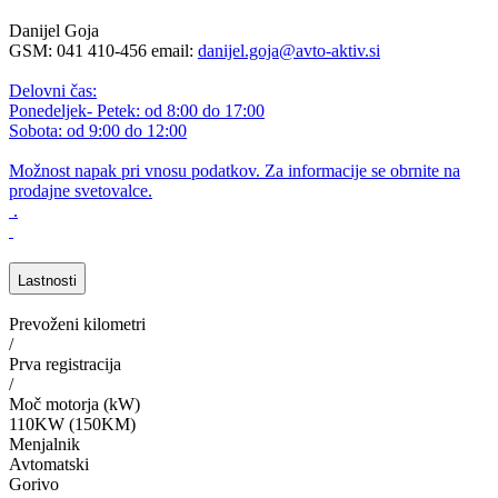
Danijel Goja
GSM: 041 410-456 email:
danijel.goja@avto-aktiv.si
Delovni čas:
Ponedeljek- Petek: od 8:00 do 17:00
Sobota: od 9:00 do 12:00
Možnost napak pri vnosu podatkov. Za informacije se obrnite na
prodajne svetovalce.
.
Lastnosti
Prevoženi kilometri
/
Prva registracija
/
Moč motorja (kW)
110KW (150KM)
Menjalnik
Avtomatski
Gorivo