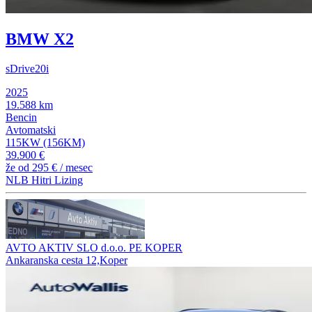
BMW X2
sDrive20i
2025
19.588 km
Bencin
Avtomatski
115KW (156KM)
39.900 €
že od
295 €
/ mesec
NLB Hitri Lizing
AVTO AKTIV SLO d.o.o. PE KOPER
Ankaranska cesta 12,Koper