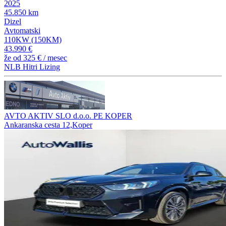
2025
45.850 km
Dizel
Avtomatski
110KW (150KM)
43.990 €
že od
325 €
/ mesec
NLB Hitri Lizing
AVTO AKTIV SLO d.o.o. PE KOPER
Ankaranska cesta 12,Koper