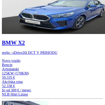
BMW X2
serija : sDrive20i DCT V PRIHODU
Novo vozilo
Bencin
Avtomatski
125KW (170KM)
59.335 €
Akcijska cena
52.338 €
že od
369 €
/ mesec
NLB Hitri Lizing