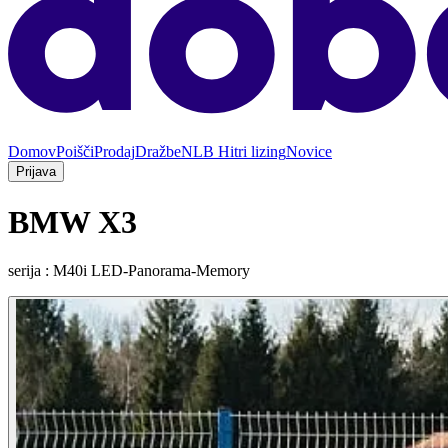
Domov
Poišči
Prodaj
Dražbe
NLB Hitri lizing
Novice
Prijava
BMW X3
serija : M40i LED-Panorama-Memory