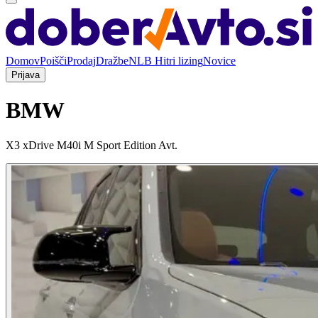
Domov
Poišči
Prodaj
Dražbe
NLB Hitri lizing
Novice
Prijava
BMW
X3 xDrive M40i M Sport Edition Avt.