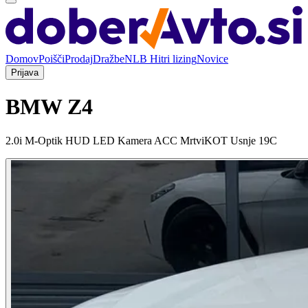
Domov
Poišči
Prodaj
Dražbe
NLB Hitri lizing
Novice
Prijava
BMW Z4
2.0i M-Optik HUD LED Kamera ACC MrtviKOT Usnje 19C