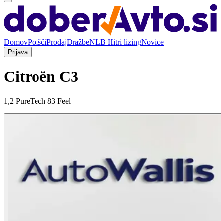
Domov
Poišči
Prodaj
Dražbe
NLB Hitri lizing
Novice
Prijava
Citroën C3
1,2 PureTech 83 Feel