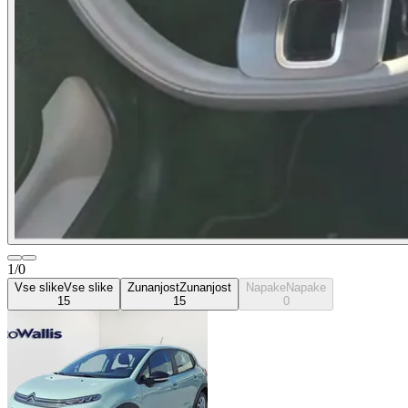
1/0
Vse slike
Vse slike
Zunanjost
Zunanjost
Napake
Napake
15
15
0