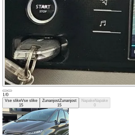
1/0
Vse slike
Vse slike
Zunanjost
Zunanjost
Napake
Napake
15
15
0