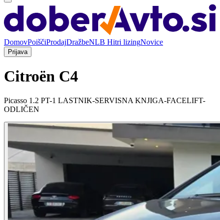
Domov
Poišči
Prodaj
Dražbe
NLB Hitri lizing
Novice
Prijava
Citroën C4
Picasso 1.2 PT-1 LASTNIK-SERVISNA KNJIGA-FACELIFT-
ODLIČEN