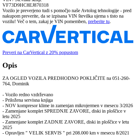
VF73D9HC8EJ870318
Vozilo je preverjeno tudi s pomočjo naše Avtolog tehnologije - pred
nakupom preverite, da se izpisana VIN številka ujema s tisto na
vozilu! Več o tem, zakaj je VIN pomemben,
preberite tu
.
Preveri na CarVertical z 20% popustom
Opis
ZA OGLED VOZILA PREDHODNO POKLIČITE na 051-260-
764, Dominik
- Vozilo redno vzdrževano
- Priložena servisna knjiga
- NOV kompresor klime in zamenjan mikrojermen v mesecu 3/2026
- Zamenjane komplet SPREDNJE ZAVORE, diski in ploščice v
letu 2025
- Zamenjane komplet ZADNJE ZAVORE, diski in ploščice v letu
2025
- Opravljen " VELIK SERVIS " pri 208.000 km v mesecu 8/2021