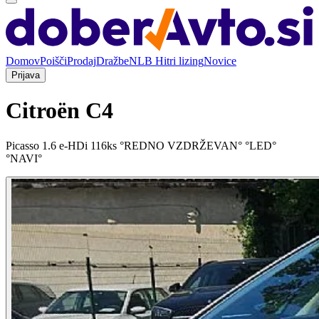
Domov
Poišči
Prodaj
Dražbe
NLB Hitri lizing
Novice
Prijava
Citroën C4
Picasso 1.6 e-HDi 116ks °REDNO VZDRŽEVAN° °LED°
°NAVI°