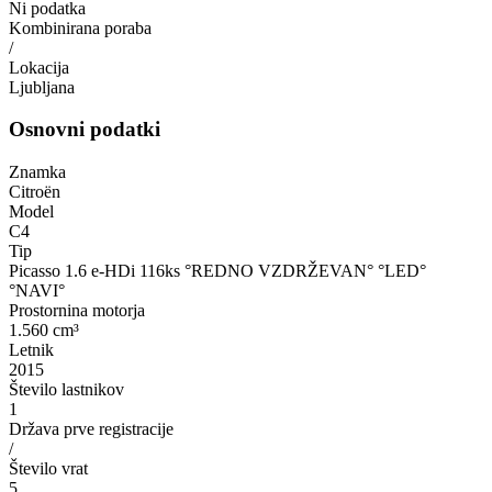
Ni podatka
Kombinirana poraba
/
Lokacija
Ljubljana
Osnovni podatki
Znamka
Citroën
Model
C4
Tip
Picasso 1.6 e-HDi 116ks °REDNO VZDRŽEVAN° °LED°
°NAVI°
Prostornina motorja
1.560 cm³
Letnik
2015
Število lastnikov
1
Država prve registracije
/
Število vrat
5