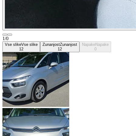
1/0
Vse slike
Vse slike
Zunanjost
Zunanjost
Napake
Napake
12
12
0