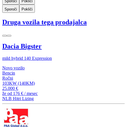
Sporoči
Pokliči
Sporoči
Pokliči
Druga vozila tega prodajalca
Dacia Bigster
mild hybrid 140 Expression
Novo vozilo
Bencin
Ročni
103KW (140KM)
25.000 €
že od
176 €
/ mesec
NLB Hitri Lizing