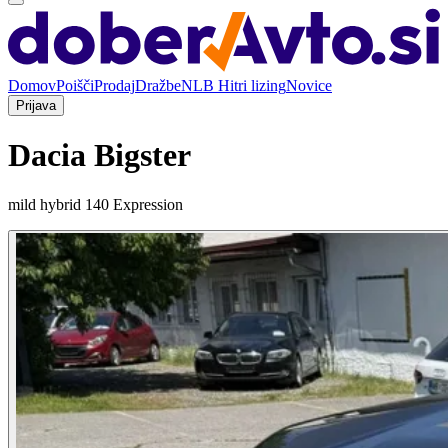
Domov
Poišči
Prodaj
Dražbe
NLB Hitri lizing
Novice
Prijava
Dacia Bigster
mild hybrid 140 Expression