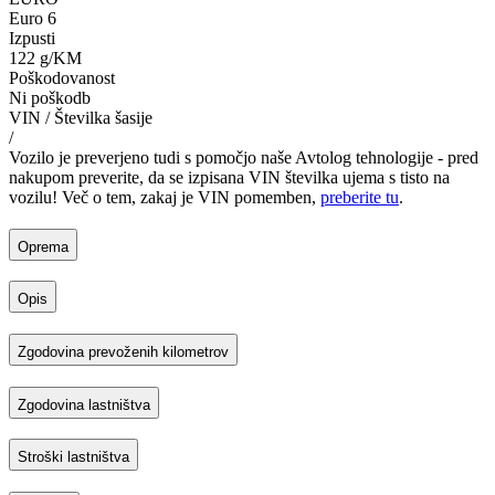
Euro 6
Izpusti
122 g/KM
Poškodovanost
Ni poškodb
VIN / Številka šasije
/
Vozilo je preverjeno tudi s pomočjo naše Avtolog tehnologije - pred
nakupom preverite, da se izpisana VIN številka ujema s tisto na
vozilu! Več o tem, zakaj je VIN pomemben,
preberite tu
.
Oprema
Opis
Zgodovina prevoženih kilometrov
Zgodovina lastništva
Stroški lastništva