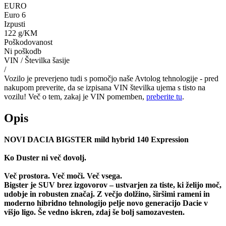
EURO
Euro 6
Izpusti
122 g/KM
Poškodovanost
Ni poškodb
VIN / Številka šasije
/
Vozilo je preverjeno tudi s pomočjo naše Avtolog tehnologije - pred
nakupom preverite, da se izpisana VIN številka ujema s tisto na
vozilu! Več o tem, zakaj je VIN pomemben,
preberite tu
.
Opis
NOVI DACIA BIGSTER mild hybrid 140 Expression
Ko Duster ni več dovolj.
Več prostora. Več moči. Več vsega.
Bigster je SUV brez izgovorov – ustvarjen za tiste, ki želijo moč,
udobje in robusten značaj. Z večjo dolžino, širšimi rameni in
moderno hibridno tehnologijo pelje novo generacijo Dacie v
višjo ligo. Še vedno iskren, zdaj še bolj samozavesten.