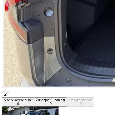
1/0
Vse slike
Vse slike
Zunanjost
Zunanjost
Napake
Napake
9
9
0