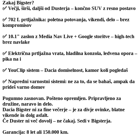
Zakaj Bigster?
✅ Večji, širši, daljši od Dusterja – končno SUV z resno postavo
✅ 702 L prtljažnika: poletna potovanja, vikendi, delo – brez
kompromisov
✅ 10.1" zaslon z Media Nav Live + Google storitve – high-tech
brez navlake
✅ Električna prtljažna vrata, hladilna konzola, ledvena opora –
pika na i
✅ YouClip sistem – Dacia domiselnost, kamor koli pogledaš
✅ Napredni varnostni sistemi: ne za to, da se bahaš, ampak da
prideš varno domov
Pogumno zasnovan. Pošteno opremljen. Pripravljeno za
družine, naravo in delo.
Dacia Bigster ni za fine večerje – je za divje ovinke, blatne
vikende in dolg asfalt.
Če Duster ni več dovolj – ne čakaj. Sedi v Bigsterja.
Garancija: 8 let ali 150.000 km.