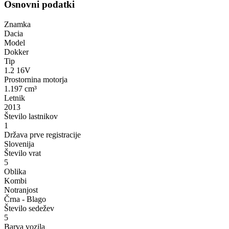
Osnovni podatki
Znamka
Dacia
Model
Dokker
Tip
1.2 16V
Prostornina motorja
1.197 cm³
Letnik
2013
Število lastnikov
1
Država prve registracije
Slovenija
Število vrat
5
Oblika
Kombi
Notranjost
Črna - Blago
Število sedežev
5
Barva vozila