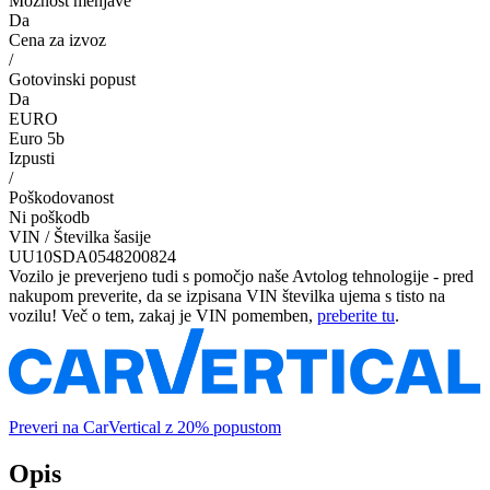
Možnost menjave
Da
Cena za izvoz
/
Gotovinski popust
Da
EURO
Euro 5b
Izpusti
/
Poškodovanost
Ni poškodb
VIN / Številka šasije
UU10SDA0548200824
Vozilo je preverjeno tudi s pomočjo naše Avtolog tehnologije - pred
nakupom preverite, da se izpisana VIN številka ujema s tisto na
vozilu! Več o tem, zakaj je VIN pomemben,
preberite tu
.
Preveri na CarVertical z 20% popustom
Opis