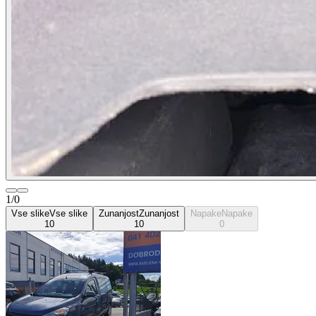
1/0
Vse slike
Vse slike
Zunanjost
Zunanjost
Napake
Napake
10
10
0