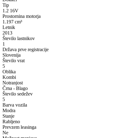
Tip
1.2 16V
Prostornina motorja
1.197 cm³
Letnik
2013
Število lastnikov
1
Država prve registracije
Slovenija
Število vrat
5
Oblika
Kombi
Notranjost
Črna - Blago
Število sedežev
5
Barva vozila
Modra
Stanje
Rabljeno
Prevzem leasinga
Ne