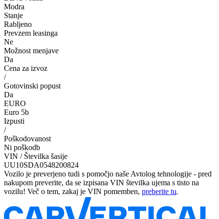
Modra
Stanje
Rabljeno
Prevzem leasinga
Ne
Možnost menjave
Da
Cena za izvoz
/
Gotovinski popust
Da
EURO
Euro 5b
Izpusti
/
Poškodovanost
Ni poškodb
VIN / Številka šasije
UU10SDA0548200824
Vozilo je preverjeno tudi s pomočjo naše Avtolog tehnologije - pred
nakupom preverite, da se izpisana VIN številka ujema s tisto na
vozilu! Več o tem, zakaj je VIN pomemben,
preberite tu
.