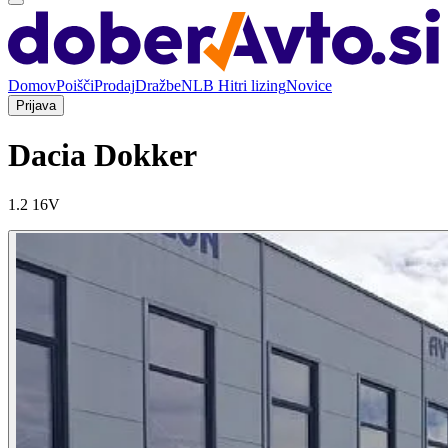
Domov
Poišči
Prodaj
Dražbe
NLB Hitri lizing
Novice
Prijava
Dacia Dokker
1.2 16V