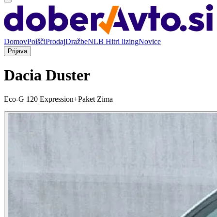
Domov
Poišči
Prodaj
Dražbe
NLB Hitri lizing
Novice
Prijava
Dacia Duster
Eco-G 120 Expression+Paket Zima