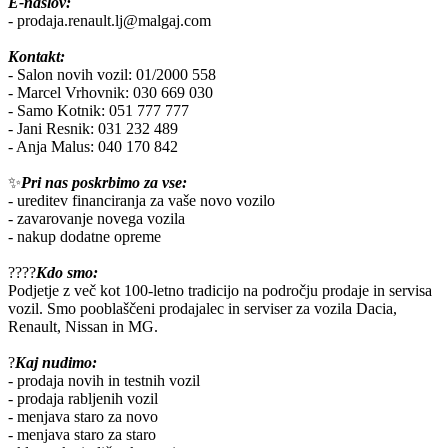
E-naslov:
- prodaja.renault.lj@malgaj.com
Kontakt:
- Salon novih vozil: 01/2000 558
- Marcel Vrhovnik: 030 669 030
- Samo Kotnik: 051 777 777
- Jani Resnik: 031 232 489
- Anja Malus: 040 170 842
✨
Pri nas poskrbimo za vse:
- ureditev financiranja za vaše novo vozilo
- zavarovanje novega vozila
- nakup dodatne opreme
?‍?‍?‍?
Kdo smo:
Podjetje z več kot 100-letno tradicijo na področju prodaje in servisa
vozil. Smo pooblaščeni prodajalec in serviser za vozila Dacia,
Renault, Nissan in MG.
?
Kaj nudimo:
- prodaja novih in testnih vozil
- prodaja rabljenih vozil
- menjava staro za novo
- menjava staro za staro