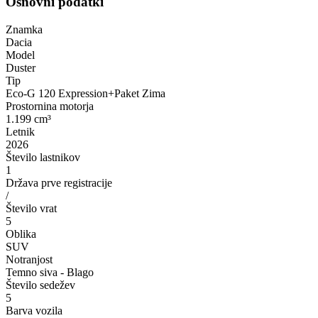
Osnovni podatki
Znamka
Dacia
Model
Duster
Tip
Eco-G 120 Expression+Paket Zima
Prostornina motorja
1.199 cm³
Letnik
2026
Število lastnikov
1
Država prve registracije
/
Število vrat
5
Oblika
SUV
Notranjost
Temno siva - Blago
Število sedežev
5
Barva vozila