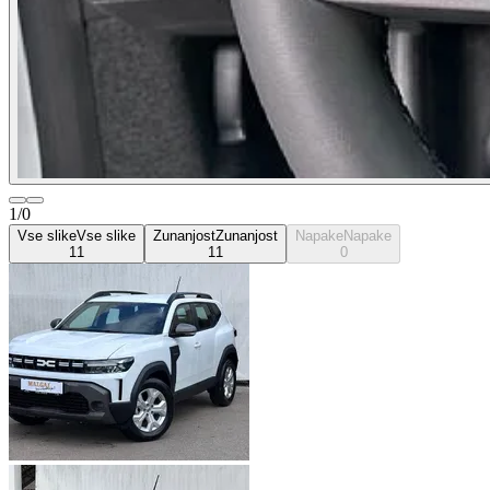
1/0
Vse slike
Vse slike
Zunanjost
Zunanjost
Napake
Napake
11
11
0