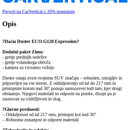
Preveri na CarVertical z 20% popustom
Opis
?Dacia Duster ECO-G120 Expression?
Dodatni paket Zima:
- gretje prednjih sedežev
- gretje volanskega obroča
- kamera za vzvratno vožnjo
Duster ostaja zvest svojemu SUV značaju – robusten, zmogljiv in
pripravljen na vse terene. Z oddaljenostjo od tal do 217 mm in
pristopnim kotom nad 30° ponuja samozavest tudi tam, kjer drugi
obstanejo. Njegovi materiali so odporni na praske, dizajn pa je
zasnovan za vzdržljivost in slog.
?Glavne prednosti:
– Oddaljenost od tal 217 mm, pristopni kot nad 30°
– Robustna zunanjost in odporni materiali