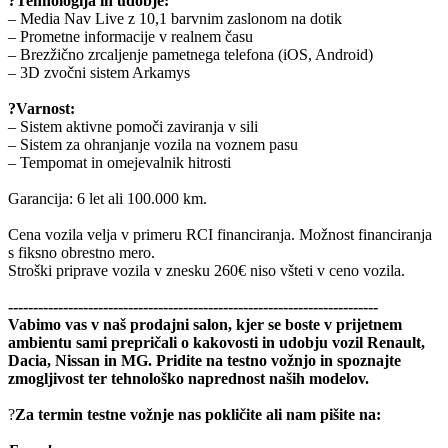
?Tehnologija in udobje:
– Media Nav Live z 10,1 barvnim zaslonom na dotik
– Prometne informacije v realnem času
– Brezžično zrcaljenje pametnega telefona (iOS, Android)
– 3D zvočni sistem Arkamys
?Varnost:
– Sistem aktivne pomoči zaviranja v sili
– Sistem za ohranjanje vozila na voznem pasu
– Tempomat in omejevalnik hitrosti
Garancija: 6 let ali 100.000 km.
Cena vozila velja v primeru RCI financiranja. Možnost financiranja
s fiksno obrestno mero.
Stroški priprave vozila v znesku 260€ niso všteti v ceno vozila.
--------------------------------------------------------------------------
Vabimo vas v naš prodajni salon, kjer se boste v prijetnem
ambientu sami prepričali o kakovosti in udobju vozil Renault,
Dacia, Nissan in MG. Pridite na testno vožnjo in spoznajte
zmogljivost ter tehnološko naprednost naših modelov.
?
Za termin testne vožnje nas pokličite ali nam pišite na: