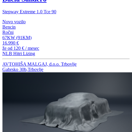
Stepway Extreme 1.0 Tce 90
Novo vozilo
Bencin
Ročni
67KW (91KM)
16.990 €
že od
120 €
/ mesec
NLB Hitri Lizing
AVTOHIŠA MALGAJ, d.o.o. Trbovlje
Gabrsko 30b,Trbovlje