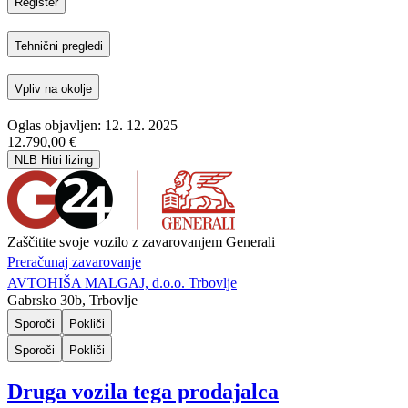
Register
Tehnični pregledi
Vpliv na okolje
Oglas objavljen: 12. 12. 2025
12.790,00 €
NLB Hitri lizing
Zaščitite svoje vozilo z zavarovanjem Generali
Preračunaj zavarovanje
AVTOHIŠA MALGAJ, d.o.o. Trbovlje
Gabrsko 30b, Trbovlje
Sporoči
Pokliči
Sporoči
Pokliči
Druga vozila tega prodajalca