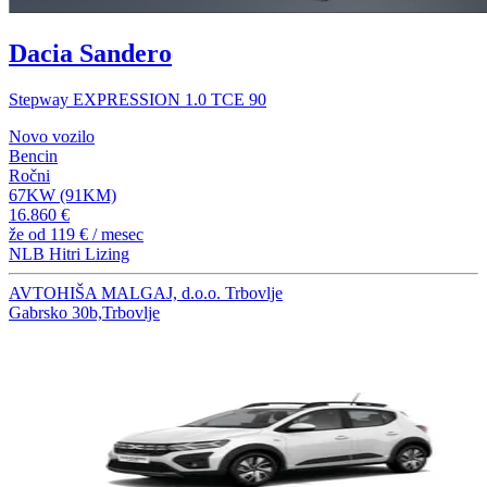
Dacia Sandero
Stepway EXPRESSION 1.0 TCE 90
Novo vozilo
Bencin
Ročni
67KW (91KM)
16.860 €
že od
119 €
/ mesec
NLB Hitri Lizing
AVTOHIŠA MALGAJ, d.o.o. Trbovlje
Gabrsko 30b,Trbovlje