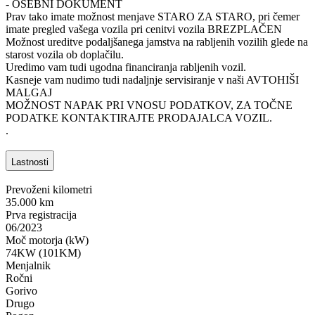
- OSEBNI DOKUMENT
Prav tako imate možnost menjave STARO ZA STARO, pri čemer
imate pregled vašega vozila pri cenitvi vozila BREZPLAČEN
Možnost ureditve podaljšanega jamstva na rabljenih vozilih glede na
starost vozila ob doplačilu.
Uredimo vam tudi ugodna financiranja rabljenih vozil.
Kasneje vam nudimo tudi nadaljnje servisiranje v naši AVTOHIŠI
MALGAJ
MOŽNOST NAPAK PRI VNOSU PODATKOV, ZA TOČNE
PODATKE KONTAKTIRAJTE PRODAJALCA VOZIL.
.
Lastnosti
Prevoženi kilometri
35.000 km
Prva registracija
06/2023
Moč motorja (kW)
74KW (101KM)
Menjalnik
Ročni
Gorivo
Drugo