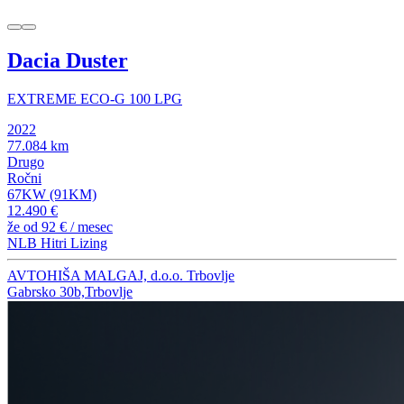
Dacia Duster
EXTREME ECO-G 100 LPG
2022
77.084 km
Drugo
Ročni
67KW (91KM)
12.490 €
že od
92 €
/ mesec
NLB Hitri Lizing
AVTOHIŠA MALGAJ, d.o.o. Trbovlje
Gabrsko 30b,Trbovlje