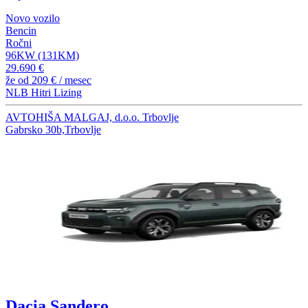
Novo vozilo
Bencin
Ročni
96KW (131KM)
29.690 €
že od
209 €
/ mesec
NLB Hitri Lizing
AVTOHIŠA MALGAJ, d.o.o. Trbovlje
Gabrsko 30b,Trbovlje
Dacia Sandero