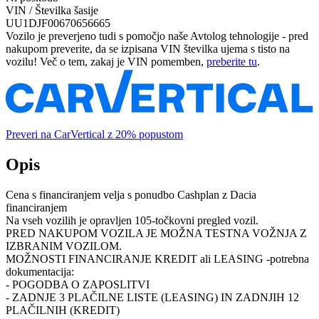
VIN / Številka šasije
UU1DJF00670656665
Vozilo je preverjeno tudi s pomočjo naše Avtolog tehnologije - pred
nakupom preverite, da se izpisana VIN številka ujema s tisto na
vozilu! Več o tem, zakaj je VIN pomemben,
preberite tu
.
Preveri na CarVertical z 20% popustom
Opis
Cena s financiranjem velja s ponudbo Cashplan z Dacia
financiranjem
Na vseh vozilih je opravljen 105-točkovni pregled vozil.
PRED NAKUPOM VOZILA JE MOŽNA TESTNA VOŽNJA Z
IZBRANIM VOZILOM.
MOŽNOSTI FINANCIRANJE KREDIT ali LEASING -potrebna
dokumentacija:
- POGODBA O ZAPOSLITVI
- ZADNJE 3 PLAČILNE LISTE (LEASING) IN ZADNJIH 12
PLAČILNIH (KREDIT)