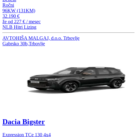
Ročni
96KW (131KM)
32.190 €
že od
227 €
/ mesec
NLB Hitri Lizing
AVTOHIŠA MALGAJ, d.o.o. Trbovlje
Gabrsko 30b,Trbovlje
Dacia Bigster
Expression TCe 130 4x4