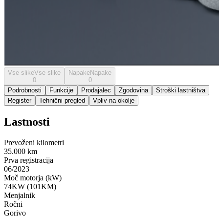
Vse slike
Vse slike
Napake
Napake
0
0
Podrobnosti
Funkcije
Prodajalec
Zgodovina
Stroški lastništva
Register
Tehnični pregled
Vpliv na okolje
Lastnosti
Prevoženi kilometri
35.000 km
Prva registracija
06/2023
Moč motorja (kW)
74KW (101KM)
Menjalnik
Ročni
Gorivo