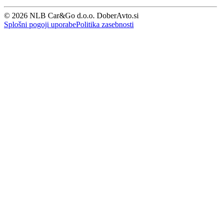
© 2026 NLB Car&Go d.o.o. DoberAvto.si
Splošni pogoji uporabe
Politika zasebnosti