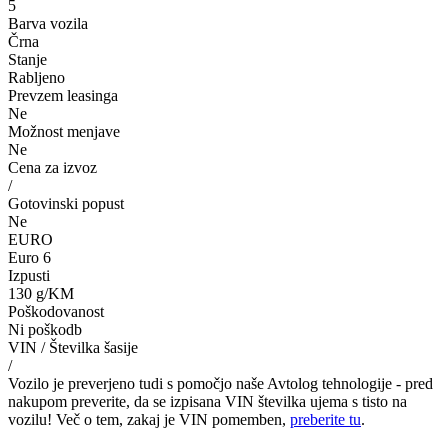
5
Barva vozila
Črna
Stanje
Rabljeno
Prevzem leasinga
Ne
Možnost menjave
Ne
Cena za izvoz
/
Gotovinski popust
Ne
EURO
Euro 6
Izpusti
130 g/KM
Poškodovanost
Ni poškodb
VIN / Številka šasije
/
Vozilo je preverjeno tudi s pomočjo naše Avtolog tehnologije - pred
nakupom preverite, da se izpisana VIN številka ujema s tisto na
vozilu! Več o tem, zakaj je VIN pomemben,
preberite tu
.