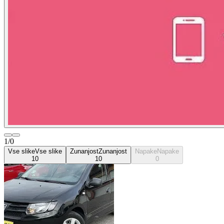
1/0
Vse slike
Vse slike
Zunanjost
Zunanjost
Napake
Napake
10
10
0