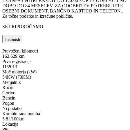
LEANPAY HITRI KREDIT DO 12.000 EUR IN ODPLAČILNO
DOBO DO 84 MESECEV. ZA ODOBRITEV POTREBUJETE
OSEBNI DOKUMENT, BANČNO KARTICO IN TELEFON..
Za točne podatke in izračune pokličite.
SE PRIPOROČAMO.
Lastnosti
Prevoženi kilometri
162.629 km
Prva registracija
11/2013
Moč motorja (kW)
54KW (73KM)
Menjalnik
Ročni
Gorivo
Bencin
Pogon
Ni podatka
Kombinirana poraba
5.8 l/100km
Lokacija
Ptuj