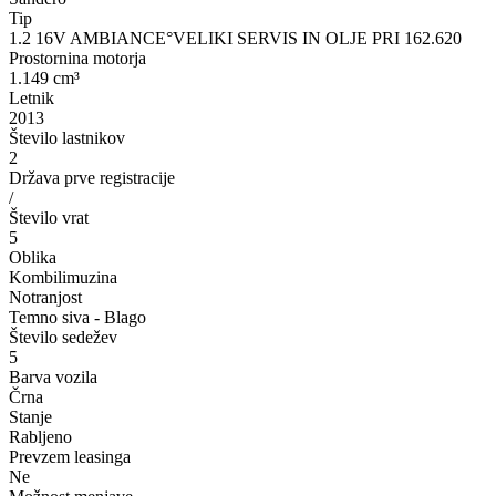
Tip
1.2 16V AMBIANCE°VELIKI SERVIS IN OLJE PRI 162.620
Prostornina motorja
1.149 cm³
Letnik
2013
Število lastnikov
2
Država prve registracije
/
Število vrat
5
Oblika
Kombilimuzina
Notranjost
Temno siva - Blago
Število sedežev
5
Barva vozila
Črna
Stanje
Rabljeno
Prevzem leasinga
Ne