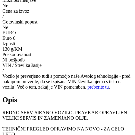
Možnost menjave
Ne
Cena za izvoz
/
Gotovinski popust
Ne
EURO
Euro 6
Izpusti
130 g/KM
Poškodovanost
Ni poškodb
VIN / Številka šasije
/
Vozilo je preverjeno tudi s pomočjo naše Avtolog tehnologije - pred
nakupom preverite, da se izpisana VIN številka ujema s tisto na
vozilu! Več o tem, zakaj je VIN pomemben,
preberite tu
.
Opis
REDNO SERVISIRANO VOZILO. PRAVKAR OPRAVLJEN
VELIKI SERVIS IN ZAMENJANO OLJE.
TEHNIČNI PREGLED OPRAVIMO NA NOVO - ZA CELO
LETO.