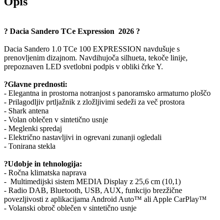
Opis
? Dacia Sandero TCe Expression 2026 ?
Dacia Sandero 1.0 TCe 100 EXPRESSION navdušuje s
prenovljenim dizajnom. Navdihujoča silhueta, tekoče linije,
prepoznaven LED svetlobni podpis v obliki črke Y.
?Glavne prednosti:
- Elegantna in prostorna notranjost s panoramsko armaturno ploščo
- Prilagodljiv prtljažnik z zložljivimi sedeži za več prostora
- Shark antena
- Volan oblečen v sintetično usnje
- Meglenki spredaj
- Električno nastavljivi in ogrevani zunanji ogledali
- Tonirana stekla
?Udobje in tehnologija:
- Ročna klimatska naprava
- Multimedijski sistem MEDIA Display z 25,6 cm (10,1)
- Radio DAB, Bluetooth, USB, AUX, funkcijo brezžične
povezljivosti z aplikacijama Android Auto™ ali Apple CarPlay™
- Volanski obroč oblečen v sintetično usnje