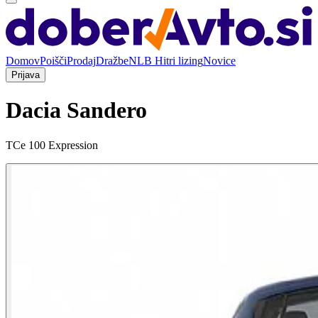
Domov
Poišči
Prodaj
Dražbe
NLB Hitri lizing
Novice
Prijava
Dacia Sandero
TCe 100 Expression