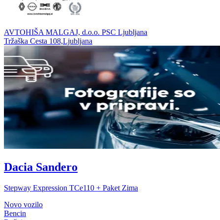
AVTOHIŠA MALGAJ, d.o.o. PSC Ljubljana
Tržaška Cesta 108,Ljubljana
Dacia Sandero
Stepway Expression TCe110 + Paket Zima
Novo vozilo
Bencin