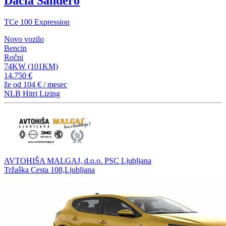
Dacia Sandero
TCe 100 Expression
Novo vozilo
Bencin
Ročni
74KW (101KM)
14.750 €
že od
104 €
/ mesec
NLB Hitri Lizing
AVTOHIŠA MALGAJ, d.o.o. PSC Ljubljana
Tržaška Cesta 108,Ljubljana