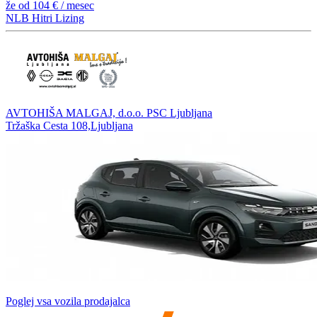
že od
104 €
/ mesec
NLB Hitri Lizing
AVTOHIŠA MALGAJ, d.o.o. PSC Ljubljana
Tržaška Cesta 108,Ljubljana
Poglej vsa vozila prodajalca