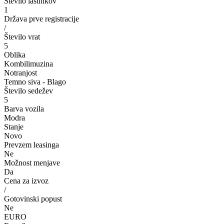
Število lastnikov
1
Država prve registracije
/
Število vrat
5
Oblika
Kombilimuzina
Notranjost
Temno siva - Blago
Število sedežev
5
Barva vozila
Modra
Stanje
Novo
Prevzem leasinga
Ne
Možnost menjave
Da
Cena za izvoz
/
Gotovinski popust
Ne
EURO