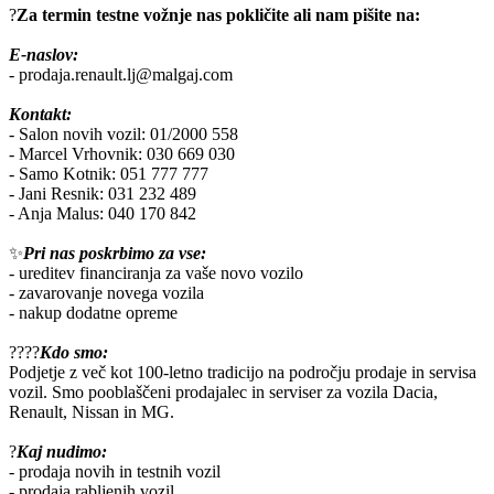
?
Za termin testne vožnje nas pokličite ali nam pišite na:
E-naslov:
- prodaja.renault.lj@malgaj.com
Kontakt:
- Salon novih vozil: 01/2000 558
- Marcel Vrhovnik: 030 669 030
- Samo Kotnik: 051 777 777
- Jani Resnik: 031 232 489
- Anja Malus: 040 170 842
✨
Pri nas poskrbimo za vse:
- ureditev financiranja za vaše novo vozilo
- zavarovanje novega vozila
- nakup dodatne opreme
?‍?‍?‍?
Kdo smo:
Podjetje z več kot 100-letno tradicijo na področju prodaje in servisa
vozil. Smo pooblaščeni prodajalec in serviser za vozila Dacia,
Renault, Nissan in MG.
?
Kaj nudimo:
- prodaja novih in testnih vozil
- prodaja rabljenih vozil