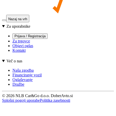
Nazaj na vrh
Za uporabnike
Prijava / Registracija
Za trgovce
Objavi oglas
Kontakt
Več o nas
Naša zgodba
Financiranje vozil
Oglaševanje
Dražbe
© 2026 NLB Car&Go d.o.o. DoberAvto.si
Splošni pogoji uporabe
Politika zasebnosti