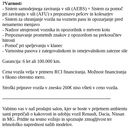
?Varnost:
- Sistem samodejnega zaviranja v sili (AEBS) + Sistem za pomoč
pri zaviranju v sili (AFU) s prepoznavo pešcev in kolesarjev
- Sistem za ohranjanje vozila na voznem pasu in opozarjanje pred
nenamerno menjavo
- Nadzor utrujenosti voznika in opozorilnik o mrtvem kotu
- Prepoznavanje prometnih znakov z opozorilom na prekoračitev
hitrosti
- Pomoč pri speljevanju v klanec
- Varnostna pasova z zategovalnikom in omejevalnikom zatezne sile
Garancija: 6 let ali 100.000 km.
Cena vozila velja v primeru RCI financiranja. Možnost financiranja
s fiksno obrestno mero.
Stroški priprave vozila v znesku 260€ niso všteti v ceno vozila.
--------------------------------------------------------------------------
Vabimo vas v naš prodajni salon, kjer se boste v prijetnem ambientu
sami prepričali o kakovosti in udobju vozil Renault, Dacia, Nissan
in MG. Pridite na testno vožnjo in spoznajte zmogljivost ter
tehnološko naprednost naših modelov.