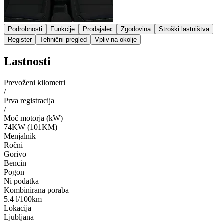
Podrobnosti
Funkcije
Prodajalec
Zgodovina
Stroški lastništva
Register
Tehnični pregled
Vpliv na okolje
Lastnosti
Prevoženi kilometri
/
Prva registracija
/
Moč motorja (kW)
74KW (101KM)
Menjalnik
Ročni
Gorivo
Bencin
Pogon
Ni podatka
Kombinirana poraba
5.4 l/100km
Lokacija
Ljubljana