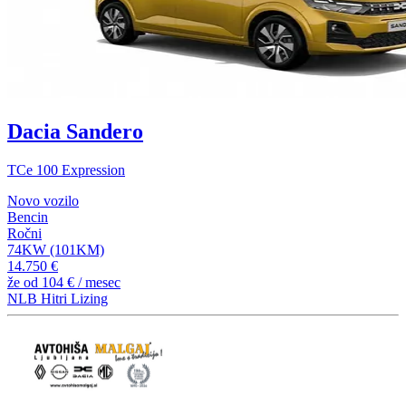
Dacia Sandero
TCe 100 Expression
Novo vozilo
Bencin
Ročni
74KW (101KM)
14.750 €
že od
104 €
/ mesec
NLB Hitri Lizing