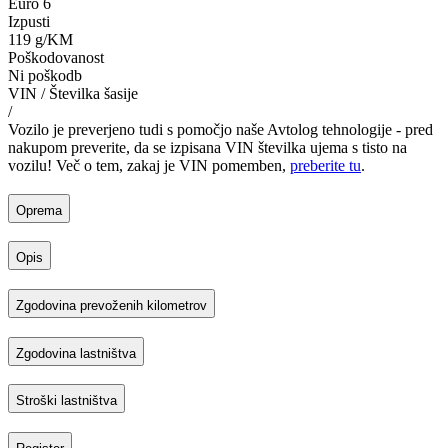
Euro 6
Izpusti
119 g/KM
Poškodovanost
Ni poškodb
VIN / Številka šasije
/
Vozilo je preverjeno tudi s pomočjo naše Avtolog tehnologije - pred
nakupom preverite, da se izpisana VIN številka ujema s tisto na
vozilu! Več o tem, zakaj je VIN pomemben,
preberite tu
.
Oprema
Opis
Zgodovina prevoženih kilometrov
Zgodovina lastništva
Stroški lastništva