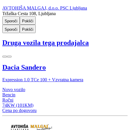
AVTOHIŠA MALGAJ, d.o.o. PSC Ljubljana
Tržaška Cesta 108, Ljubljana
Sporoči
Pokliči
Sporoči
Pokliči
Druga vozila tega prodajalca
Dacia Sandero
Expression 1.0 TCe 100 + Vzvratna kamera
Novo vozilo
Bencin
Ročni
74KW (101KM)
Cena po dogovoru