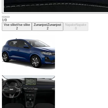
1/0
Vse slike
Vse slike
Zunanjost
Zunanjost
Napake
Napake
2
2
0