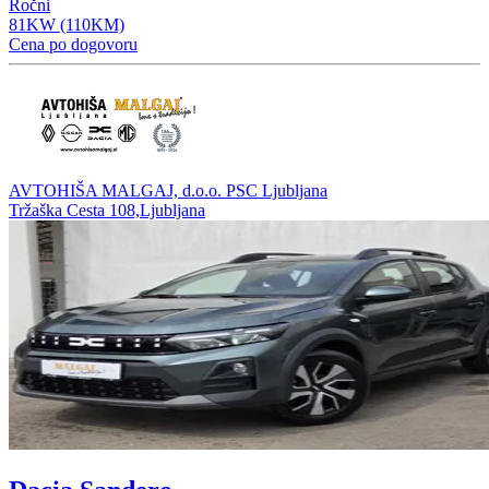
Ročni
81KW (110KM)
Cena po dogovoru
AVTOHIŠA MALGAJ, d.o.o. PSC Ljubljana
Tržaška Cesta 108,Ljubljana