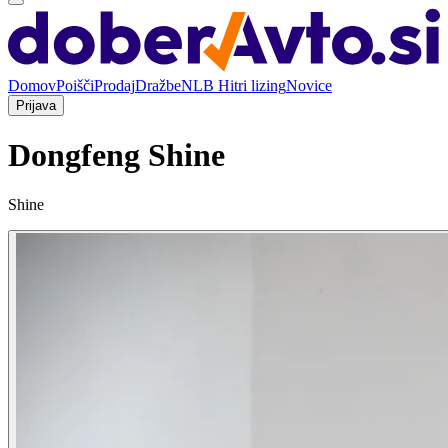
Domov
Poišči
Prodaj
Dražbe
NLB Hitri lizing
Novice
Prijava
Dongfeng Shine
Shine