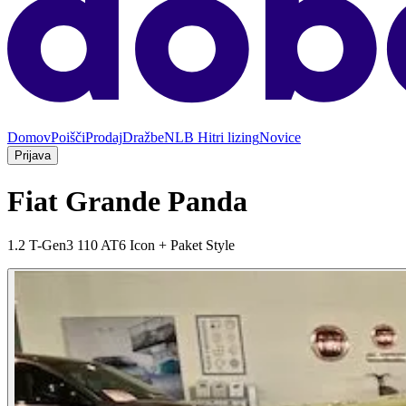
Domov
Poišči
Prodaj
Dražbe
NLB Hitri lizing
Novice
Prijava
Fiat Grande Panda
1.2 T-Gen3 110 AT6 Icon + Paket Style