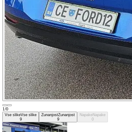
1/0
Vse slike
Vse slike
Zunanjost
Zunanjost
Napake
Napake
9
9
0