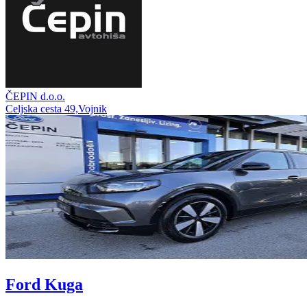
ČEPIN d.o.o.
Celjska cesta 49,Vojnik
Ford Kuga