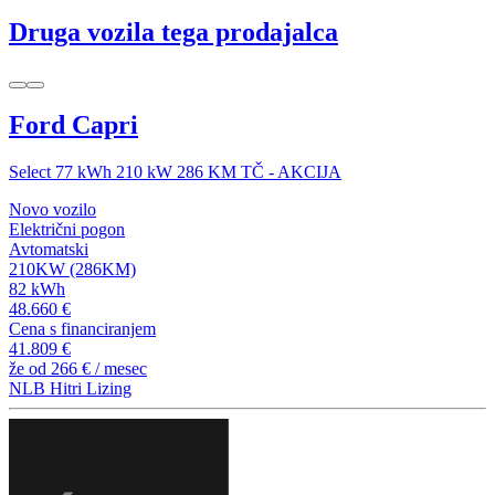
Druga vozila tega prodajalca
Ford Capri
Select 77 kWh 210 kW 286 KM TČ - AKCIJA
Novo vozilo
Električni pogon
Avtomatski
210KW (286KM)
82 kWh
48.660 €
Cena s financiranjem
41.809 €
že od
266 €
/ mesec
NLB Hitri Lizing