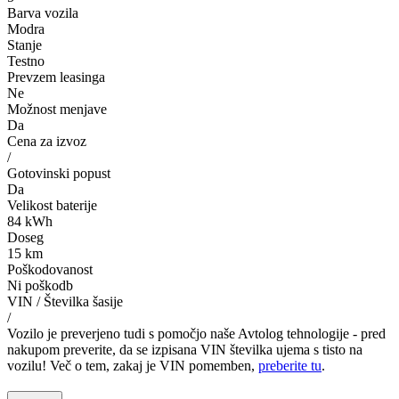
Barva vozila
Modra
Stanje
Testno
Prevzem leasinga
Ne
Možnost menjave
Da
Cena za izvoz
/
Gotovinski popust
Da
Velikost baterije
84 kWh
Doseg
15 km
Poškodovanost
Ni poškodb
VIN / Številka šasije
/
Vozilo je preverjeno tudi s pomočjo naše Avtolog tehnologije - pred
nakupom preverite, da se izpisana VIN številka ujema s tisto na
vozilu! Več o tem, zakaj je VIN pomemben,
preberite tu
.