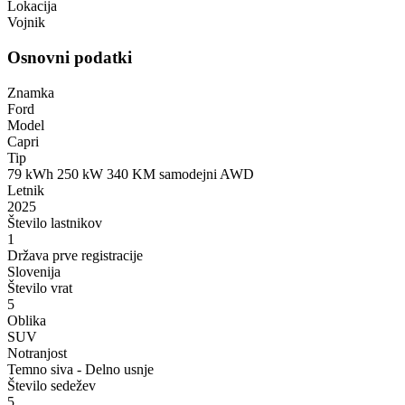
Lokacija
Vojnik
Osnovni podatki
Znamka
Ford
Model
Capri
Tip
79 kWh 250 kW 340 KM samodejni AWD
Letnik
2025
Število lastnikov
1
Država prve registracije
Slovenija
Število vrat
5
Oblika
SUV
Notranjost
Temno siva - Delno usnje
Število sedežev
5