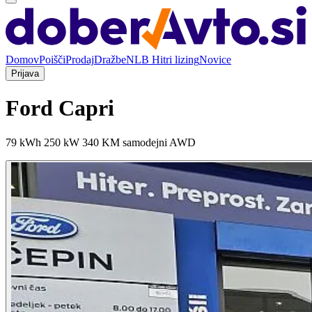
Domov
Poišči
Prodaj
Dražbe
NLB Hitri lizing
Novice
Prijava
Ford Capri
79 kWh 250 kW 340 KM samodejni AWD