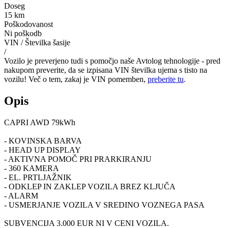
Doseg
15 km
Poškodovanost
Ni poškodb
VIN / Številka šasije
/
Vozilo je preverjeno tudi s pomočjo naše Avtolog tehnologije - pred
nakupom preverite, da se izpisana VIN številka ujema s tisto na
vozilu! Več o tem, zakaj je VIN pomemben,
preberite tu
.
Opis
CAPRI AWD 79kWh
- KOVINSKA BARVA
- HEAD UP DISPLAY
- AKTIVNA POMOČ PRI PRARKIRANJU
- 360 KAMERA
- EL. PRTLJAŽNIK
- ODKLEP IN ZAKLEP VOZILA BREZ KLJUČA
- ALARM
- USMERJANJE VOZILA V SREDINO VOZNEGA PASA
SUBVENCIJA 3.000 EUR NI V CENI VOZILA.