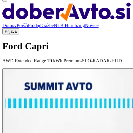
Domov
Poišči
Prodaj
Dražbe
NLB Hitri lizing
Novice
Prijava
Ford Capri
AWD Extended Range 79 kWh Premium-SLO-RADAR-HUD