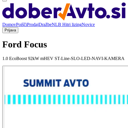
Domov
Poišči
Prodaj
Dražbe
NLB Hitri lizing
Novice
Prijava
Ford Focus
1.0 EcoBoost 92kW mHEV ST-Line-SLO-LED-NAVI-KAMERA