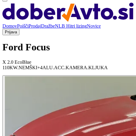
Domov
Poišči
Prodaj
Dražbe
NLB Hitri lizing
Novice
Prijava
Ford Focus
X 2.0 EcoBlue
110KW.NEMŠKI+4ALU.ACC.KAMERA.KLJUKA