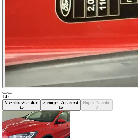
1/0
Vse slike
Vse slike
Zunanjost
Zunanjost
Napake
Napake
15
15
0