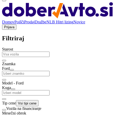
Domov
Poišči
Prodaj
Dražbe
NLB Hitri lizing
Novice
Prijava
Filtriraj
Starost
Znamka
Ford
Model - Ford
Kuga
Tip cene
Vsi tipi cene
Vozila na financiranje
Mesečni obrok