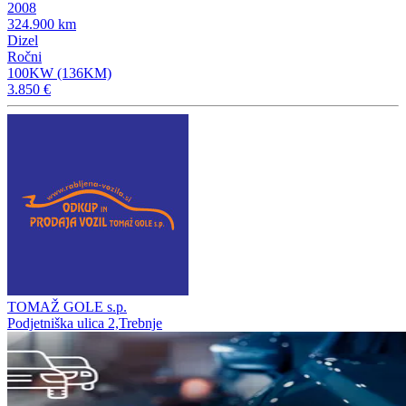
2008
324.900 km
Dizel
Ročni
100KW (136KM)
3.850 €
TOMAŽ GOLE s.p.
Podjetniška ulica 2,Trebnje