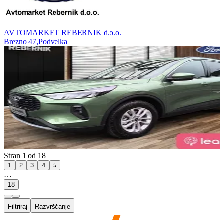
AVTOMARKET REBERNIK d.o.o.
Brezno 47,Podvelka
Stran 1 od 18
1
2
3
4
5
…
18
Filtriraj
Razvrščanje