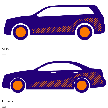
SUV
Limuzina