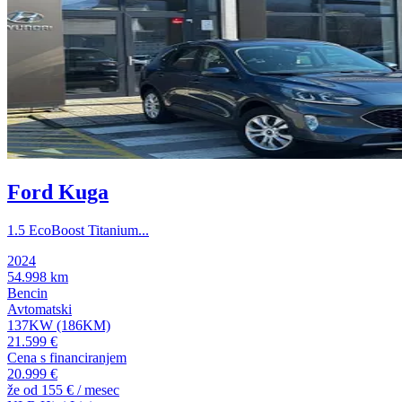
Ford Kuga
1.5 EcoBoost Titanium...
2024
54.998 km
Bencin
Avtomatski
137KW (186KM)
21.599 €
Cena s financiranjem
20.999 €
že od
155 €
/ mesec