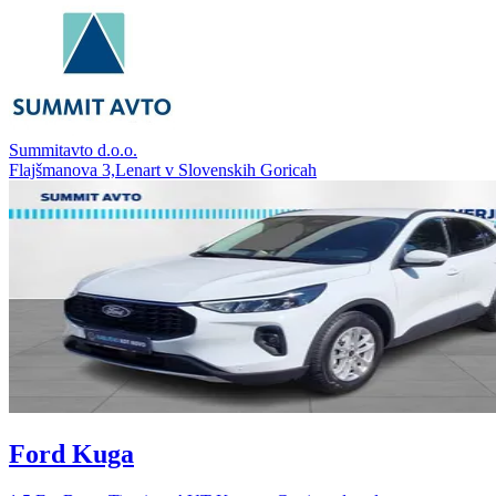
Summitavto d.o.o.
Flajšmanova 3,Lenart v Slovenskih Goricah
Ford Kuga