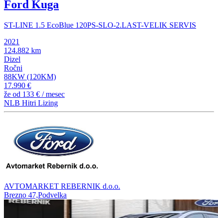
Ford Kuga
ST-LINE 1.5 EcoBlue 120PS-SLO-2.LAST-VELIK SERVIS
2021
124.882 km
Dizel
Ročni
88KW (120KM)
17.990 €
že od
133 €
/ mesec
NLB Hitri Lizing
AVTOMARKET REBERNIK d.o.o.
Brezno 47,Podvelka