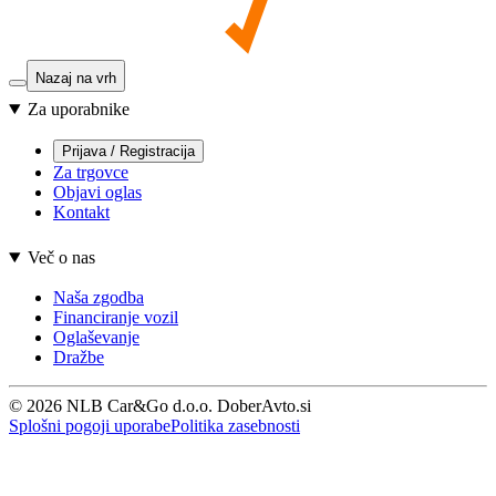
Nazaj na vrh
Za uporabnike
Prijava / Registracija
Za trgovce
Objavi oglas
Kontakt
Več o nas
Naša zgodba
Financiranje vozil
Oglaševanje
Dražbe
© 2026 NLB Car&Go d.o.o. DoberAvto.si
Splošni pogoji uporabe
Politika zasebnosti