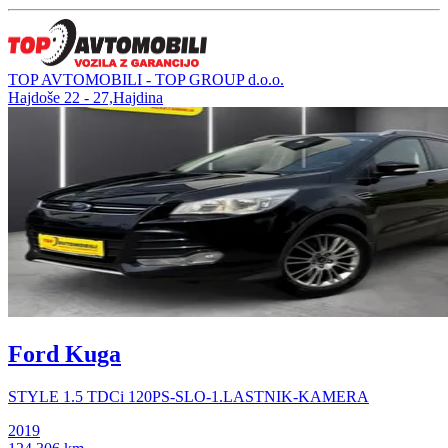
TOP AVTOMOBILI - TOP GROUP d.o.o.
Hajdoše 22 - 27,Hajdina
Ford Kuga
STYLE 1.5 TDCi 120PS-SLO-1.LASTNIK-KAMERA
2019