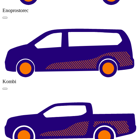
Enoprostorec
Kombi