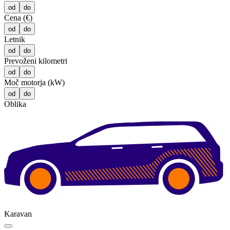
od
do
Cena (€)
od
do
Letnik
od
do
Prevoženi kilometri
od
do
Moč motorja (kW)
od
do
Oblika
Karavan