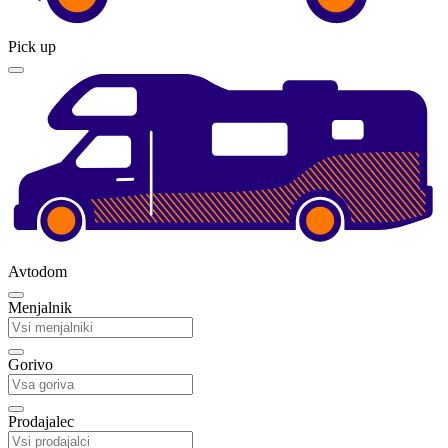
Pick up
Avtodom
Menjalnik
Gorivo
Prodajalec