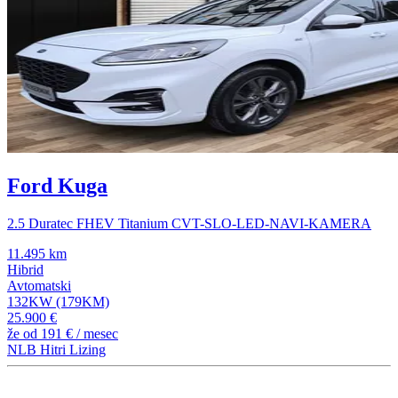
Ford Kuga
2.5 Duratec FHEV Titanium CVT-SLO-LED-NAVI-KAMERA
11.495 km
Hibrid
Avtomatski
132KW (179KM)
25.900 €
že od
191 €
/ mesec
NLB Hitri Lizing