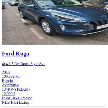
Ford Kuga
4x4 1.5 EcoBoost Style Avt.
2018
100.689 km
Bencin
Avtomatski
134KW (182KM)
12.900 €
že od
105 €
/ mesec
NLB Hitri Lizing