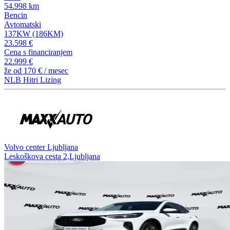
54.998 km
Bencin
Avtomatski
137KW (186KM)
23.598 €
Cena s financiranjem
22.999 €
že od
170 €
/ mesec
NLB Hitri Lizing
Volvo center Ljubljana
Leskoškova cesta 2,Ljubljana