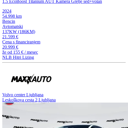
1.5 EcoBoost Titanium AUT Kamera Gretje sed+volan
2024
54.998 km
Bencin
Avtomatski
137KW (186KM)
21.599 €
Cena s financiranjem
20.999 €
že od
155 €
/ mesec
NLB Hitri Lizing
Volvo center Ljubljana
Leskoškova cesta 2,Ljubljana