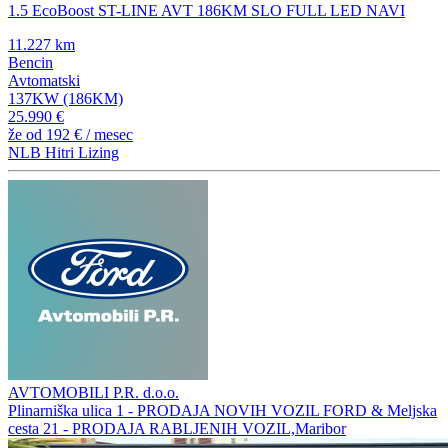
1.5 EcoBoost ST-LINE AVT 186KM SLO FULL LED NAVI
11.227 km
Bencin
Avtomatski
137KW (186KM)
25.990 €
že od
192 €
/ mesec
NLB Hitri Lizing
AVTOMOBILI P.R. d.o.o.
Plinarniška ulica 1 - PRODAJA NOVIH VOZIL FORD & Meljska
cesta 21 - PRODAJA RABLJENIH VOZIL,Maribor