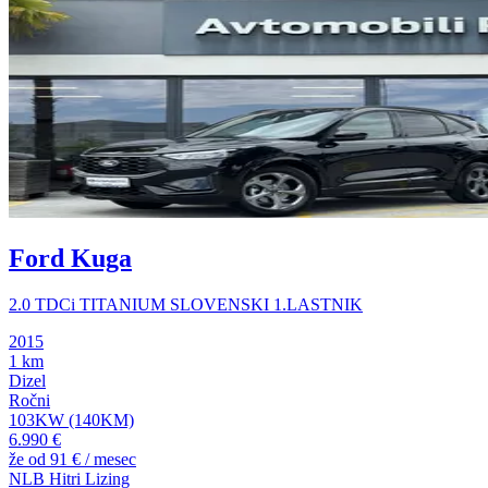
Ford Kuga
2.0 TDCi TITANIUM SLOVENSKI 1.LASTNIK
2015
1 km
Dizel
Ročni
103KW (140KM)
6.990 €
že od
91 €
/ mesec
NLB Hitri Lizing