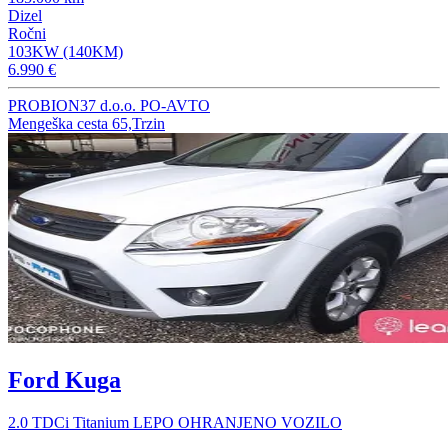
Dizel
Ročni
103KW (140KM)
6.990 €
PROBION37 d.o.o. PO-AVTO
Mengeška cesta 65,Trzin
Ford Kuga
2.0 TDCi Titanium LEPO OHRANJENO VOZILO