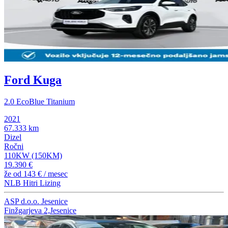
Ford Kuga
2.0 EcoBlue Titanium
2021
67.333 km
Dizel
Ročni
110KW (150KM)
19.390 €
že od
143 €
/ mesec
NLB Hitri Lizing
ASP d.o.o. Jesenice
Finžgarjeva 2,Jesenice