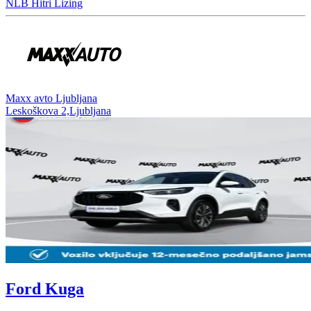
NLB Hitri Lizing
⁠Maxx avto Ljubljana
Leskoškova 2,Ljubljana
Ford Kuga