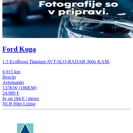
Ford Kuga
1.5 EcoBoost Titanium AVT-SLO-RADAR-360o KAM-
6.915 km
Bencin
Avtomatski
137KW (186KM)
24.900 €
že od
184 €
/ mesec
NLB Hitri Lizing