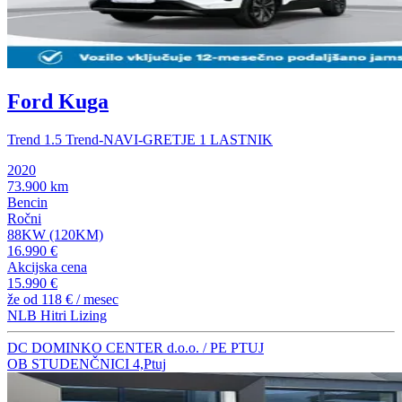
Ford Kuga
Trend 1.5 Trend-NAVI-GRETJE 1 LASTNIK
2020
73.900 km
Bencin
Ročni
88KW (120KM)
16.990 €
Akcijska cena
15.990 €
že od
118 €
/ mesec
NLB Hitri Lizing
DC DOMINKO CENTER d.o.o. / PE PTUJ
OB STUDENČNICI 4,Ptuj