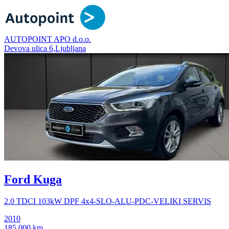
AUTOPOINT APO d.o.o.
Devova ulica 6,Ljubljana
Ford Kuga
2.0 TDCI 103kW DPF 4x4-SLO-ALU-PDC-VELIKI SERVIS
2010
185.000 km