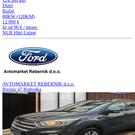
124.306 km
Dizel
Ročni
88KW (120KM)
12.990 €
že od
96 €
/ mesec
NLB Hitri Lizing
AVTOMARKET REBERNIK d.o.o.
Brezno 47,Podvelka