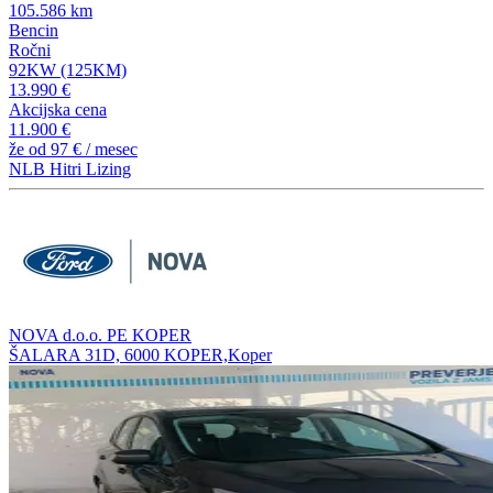
105.586 km
Bencin
Ročni
92KW (125KM)
13.990 €
Akcijska cena
11.900 €
že od
97 €
/ mesec
NLB Hitri Lizing
NOVA d.o.o. PE KOPER
ŠALARA 31D, 6000 KOPER,Koper