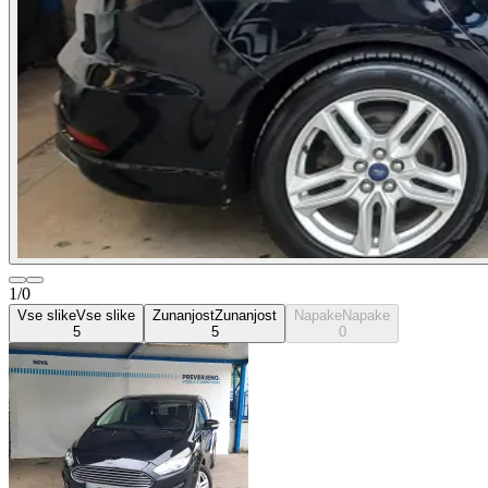
1/0
Vse slike
Vse slike
Zunanjost
Zunanjost
Napake
Napake
5
5
0