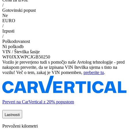
/
Gotovinski popust
Ne
EURO
/
Izpusti
/
Poškodovanost
Ni poškodb
VIN / Številka šasije
WF0JXXWPCJGB50250
Vozilo je preverjeno tudi s pomočjo naše Avtolog tehnologije - pred
nakupom preverite, da se izpisana VIN številka ujema s tisto na
vozilu! Več o tem, zakaj je VIN pomemben,
preberite tu
.
Preveri na CarVertical z 20% popustom
Lastnosti
Prevoženi kilometri