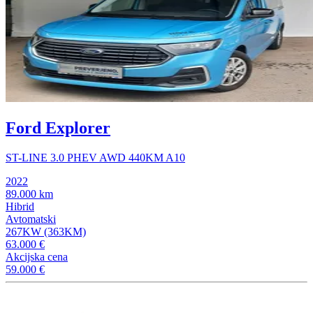
Ford Explorer
ST-LINE 3.0 PHEV AWD 440KM A10
2022
89.000 km
Hibrid
Avtomatski
267KW (363KM)
63.000 €
Akcijska cena
59.000 €