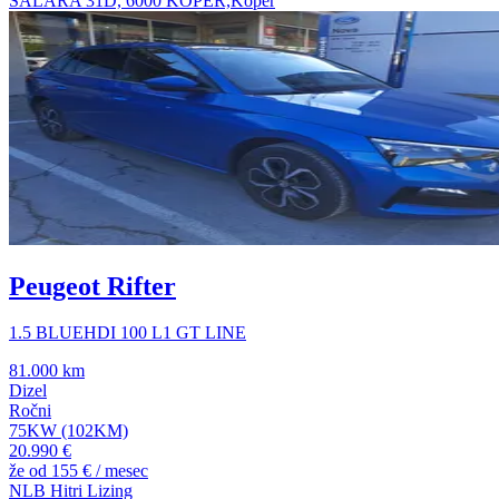
ŠALARA 31D, 6000 KOPER,Koper
Peugeot Rifter
1.5 BLUEHDI 100 L1 GT LINE
81.000 km
Dizel
Ročni
75KW (102KM)
20.990 €
že od
155 €
/ mesec
NLB Hitri Lizing