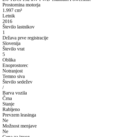
Prostornina motorja
1.997 cm³
Letnik
2016
Število lastnikov
1
Država prve registracije
Slovenija
Število vrat
5
Oblika
Enoprostorec
Notranjost
Temno siva
Število sedežev
/
Barva vozila
Črna
Stanje
Rabljeno
Prevzem leasinga
Ne
Možnost menjave
Ne
Cena za izvoz