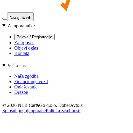
Nazaj na vrh
Za uporabnike
Prijava / Registracija
Za trgovce
Objavi oglas
Kontakt
Več o nas
Naša zgodba
Financiranje vozil
Oglaševanje
Dražbe
© 2026 NLB Car&Go d.o.o. DoberAvto.si
Splošni pogoji uporabe
Politika zasebnosti