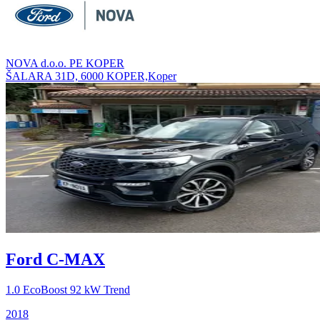
NOVA d.o.o. PE KOPER
ŠALARA 31D, 6000 KOPER,Koper
Ford C-MAX
1.0 EcoBoost 92 kW Trend
2018