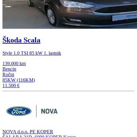
Škoda Scala
Style 1.0 TSI 85 kW 1. lastnik
139.000 km
Bencin
Ročni
85KW (116KM)
11.500 €
NOVA d.o.o. PE KOPER