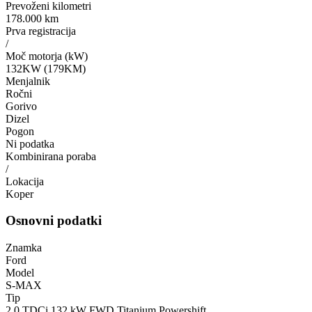
Prevoženi kilometri
178.000 km
Prva registracija
/
Moč motorja (kW)
132KW (179KM)
Menjalnik
Ročni
Gorivo
Dizel
Pogon
Ni podatka
Kombinirana poraba
/
Lokacija
Koper
Osnovni podatki
Znamka
Ford
Model
S-MAX
Tip
2.0 TDCi 132 kW FWD Titanium Powershift