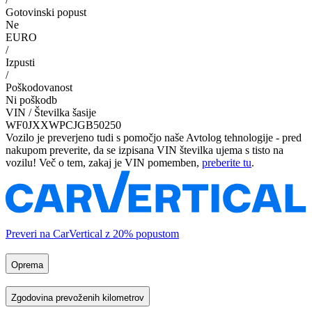
Gotovinski popust
Ne
EURO
/
Izpusti
/
Poškodovanost
Ni poškodb
VIN / Številka šasije
WF0JXXWPCJGB50250
Vozilo je preverjeno tudi s pomočjo naše Avtolog tehnologije - pred
nakupom preverite, da se izpisana VIN številka ujema s tisto na
vozilu! Več o tem, zakaj je VIN pomemben,
preberite tu
.
Preveri na CarVertical z 20% popustom
Oprema
Zgodovina prevoženih kilometrov