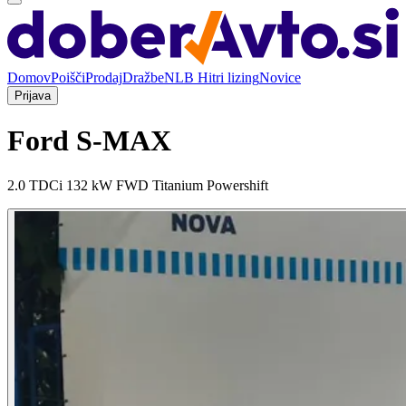
Domov
Poišči
Prodaj
Dražbe
NLB Hitri lizing
Novice
Prijava
Ford S-MAX
2.0 TDCi 132 kW FWD Titanium Powershift