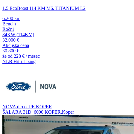
1.5 EcoBoost 114 KM M6. TITANIUM L2
6.200 km
Bencin
Ročni
84KW (114KM)
32.000 €
Akcijska cena
30.800 €
že od
228 €
/ mesec
NLB Hitri Lizing
NOVA d.o.o. PE KOPER
ŠALARA 31D, 6000 KOPER,Koper