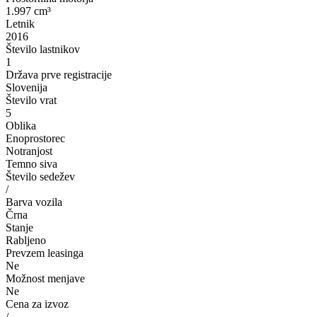
1.997 cm³
Letnik
2016
Število lastnikov
1
Država prve registracije
Slovenija
Število vrat
5
Oblika
Enoprostorec
Notranjost
Temno siva
Število sedežev
/
Barva vozila
Črna
Stanje
Rabljeno
Prevzem leasinga
Ne
Možnost menjave
Ne
Cena za izvoz
/