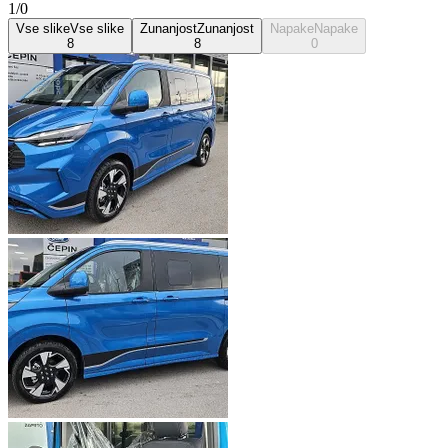
1/0
Vse slike
Vse slike
Zunanjost
Zunanjost
Napake
Napake
8
8
0