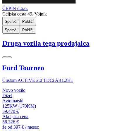
ČEPIN d.o.o.
Celjska cesta 49, Vojnik
Sporoči
Pokliči
Sporoči
Pokliči
Druga vozila tega prodajalca
Ford Tourneo
Custom ACTIVE 2.0 TDCi A8 L2H1
Novo vozilo
Dizel
Avtomatski
125KW (170KM)
59.470 €
Akcijska cena
56.326 €
že od
397 €
/ mesec