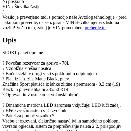
Ni poškodb
VIN / Številka šasije
/
Vozilo je preverjeno tudi s pomočjo naše Avtolog tehnologije - pred
nakupom preverite, da se izpisana VIN številka ujema s tisto na
vozilu! Več o tem, zakaj je VIN pomemben,
preberite tu
.
Opis
SPORT paket opreme
? Povečan rezervoar za gorivo - 70L
? Vzdolžna strešna nosilca
? Bočni stekli v drugi vrsti s poklopnim odpiranjem
? Plat. iz lah. zlit. Matte Black, pnev.
Značilna Sport platišča iz lahke zlitine s premerom 48,3 cm (19)
Black in pnevmatikami 235/50 R19
? Ogrevan in v usnje odet volanski obroč
? Dinamična matrična LED žarometa vključuje: LED luči zadaj.
? B&O zvočni sistem s 15 zvočniki
? Paket za pomoč vozniku 5
Vsebuje: ogrevani, električno nastavljivi in samodejno poklopni
vzvratni ogledali, sistem za preprečevanje naleta 2.2, prilagodljiv