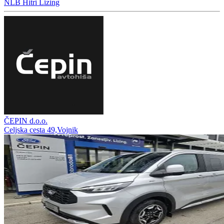
NLB Hitri Lizing
ČEPIN d.o.o.
Celjska cesta 49,Vojnik