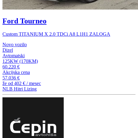
Ford Tourneo
Custom TITANIUM X 2.0 TDCi A8 L1H1 ZALOGA
Novo vozilo
Dizel
Avtomatski
125KW (170KM)
60.220 €
Akcijska cena
57.036 €
že od
402 €
/ mesec
NLB Hitri Lizing