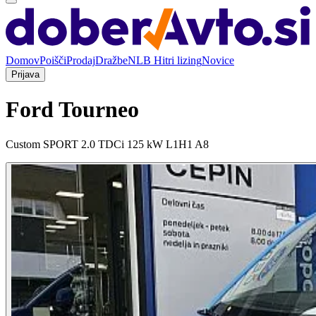
Domov
Poišči
Prodaj
Dražbe
NLB Hitri lizing
Novice
Prijava
Ford Tourneo
Custom SPORT 2.0 TDCi 125 kW L1H1 A8