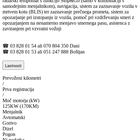
radarski tempomat s funkcijo Stop&Go (samo v kombinaciji s
samodejnim menjalnikom), navigacija, sistem za zaznavanje vozila v
mrtvem kotu (BLIS) ter zaznavanje prečnega prometa, sistem za
opozarjanje pri izstopanju iz vozila, pomoč pri vzdrževanju smeri z
opozarjanjem na nenamerno menjavo smernega pasu, asistenca z
zaviranjem pri vzvratni vožnji
☎ 03 828 01 54 ali 070 804 350 Dani
☎ 03 828 01 53 ali 051 247 888 Boštjan
Lastnosti
Prevoženi kilometri
/
Prva registracija
/
Moč motorja (kW)
125KW (170KM)
Menjalnik
Avtomatski
Gorivo
Dizel
Pogon
Ni podatka