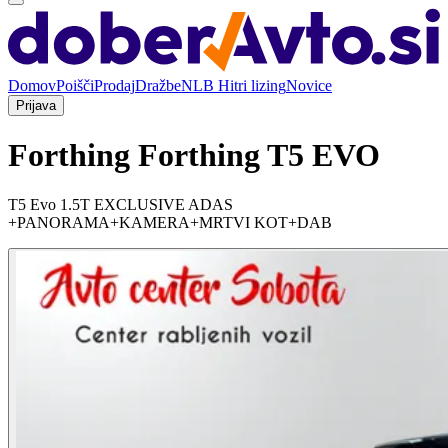
Domov
Poišči
Prodaj
Dražbe
NLB Hitri lizing
Novice
Prijava
Forthing Forthing T5 EVO
T5 Evo 1.5T EXCLUSIVE ADAS
+PANORAMA+KAMERA+MRTVI KOT+DAB