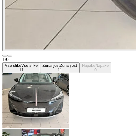
1/0
Vse slike
Vse slike
Zunanjost
Zunanjost
Napake
Napake
11
11
0