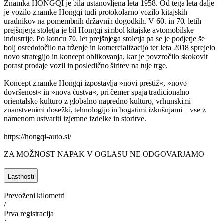
Znamka HONGQI je bila ustanovljena leta 1958. Od tega leta dalje
je vozilo znamke Hongqi tudi protokolarno vozilo kitajskih
uradnikov na pomembnih državnih dogodkih. V 60. in 70. letih
prejšnjega stoletja je bil Hongqi simbol kitajske avtomobilske
industrije. Po koncu 70. let prejšnjega stoletja pa se je podjetje še
bolj osredotočilo na trženje in komercializacijo ter leta 2018 sprejelo
novo strategijo in koncept oblikovanja, kar je povzročilo skokovit
porast prodaje vozil in posledično širitev na tuje trge.
Koncept znamke Hongqi izpostavlja »novi prestiž«, »novo
dovršenost« in »nova čustva«, pri čemer spaja tradicionalno
orientalsko kulturo z globalno napredno kulturo, vrhunskimi
znanstvenimi dosežki, tehnologijo in bogatimi izkušnjami – vse z
namenom ustvariti izjemne izdelke in storitve.
https://hongqi-auto.si/
ZA MOŽNOST NAPAK V OGLASU NE ODGOVARJAMO
Lastnosti
Prevoženi kilometri
/
Prva registracija