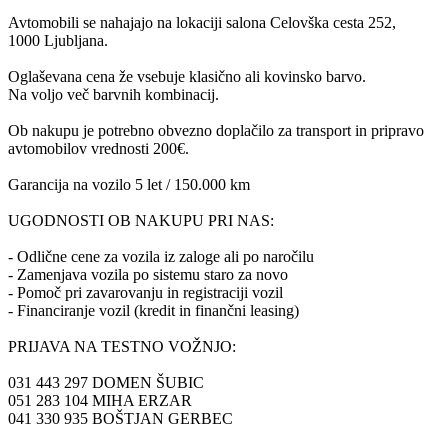
Avtomobili se nahajajo na lokaciji salona Celovška cesta 252,
1000 Ljubljana.
Oglaševana cena že vsebuje klasično ali kovinsko barvo.
Na voljo več barvnih kombinacij.
Ob nakupu je potrebno obvezno doplačilo za transport in pripravo
avtomobilov vrednosti 200€.
Garancija na vozilo 5 let / 150.000 km
UGODNOSTI OB NAKUPU PRI NAS:
- Odlične cene za vozila iz zaloge ali po naročilu
- Zamenjava vozila po sistemu staro za novo
- Pomoč pri zavarovanju in registraciji vozil
- Financiranje vozil (kredit in finančni leasing)
PRIJAVA NA TESTNO VOŽNJO:
031 443 297 DOMEN ŠUBIC
051 283 104 MIHA ERZAR
041 330 935 BOŠTJAN GERBEC