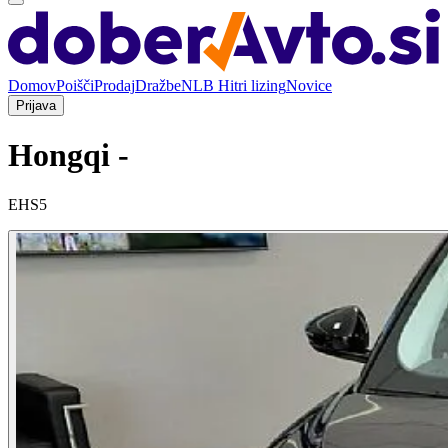
Domov
Poišči
Prodaj
Dražbe
NLB Hitri lizing
Novice
Prijava
Hongqi -
EHS5