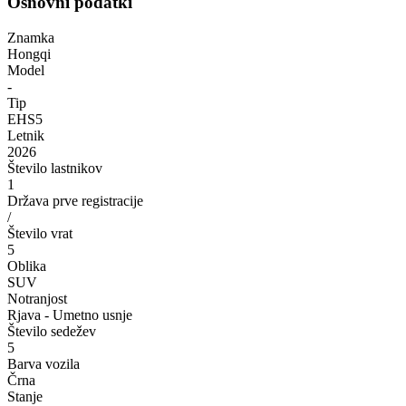
Osnovni podatki
Znamka
Hongqi
Model
-
Tip
EHS5
Letnik
2026
Število lastnikov
1
Država prve registracije
/
Število vrat
5
Oblika
SUV
Notranjost
Rjava - Umetno usnje
Število sedežev
5
Barva vozila
Črna
Stanje