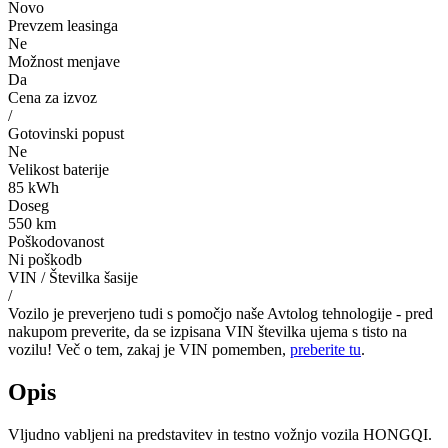
Novo
Prevzem leasinga
Ne
Možnost menjave
Da
Cena za izvoz
/
Gotovinski popust
Ne
Velikost baterije
85 kWh
Doseg
550 km
Poškodovanost
Ni poškodb
VIN / Številka šasije
/
Vozilo je preverjeno tudi s pomočjo naše Avtolog tehnologije - pred
nakupom preverite, da se izpisana VIN številka ujema s tisto na
vozilu! Več o tem, zakaj je VIN pomemben,
preberite tu
.
Opis
Vljudno vabljeni na predstavitev in testno vožnjo vozila HONGQI.