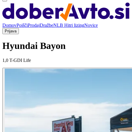
Domov
Poišči
Prodaj
Dražbe
NLB Hitri lizing
Novice
Prijava
Hyundai Bayon
1,0 T-GDI Life