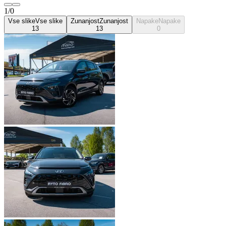
1/0
Vse slike
Vse slike
Zunanjost
Zunanjost
Napake
Napake
13
13
0