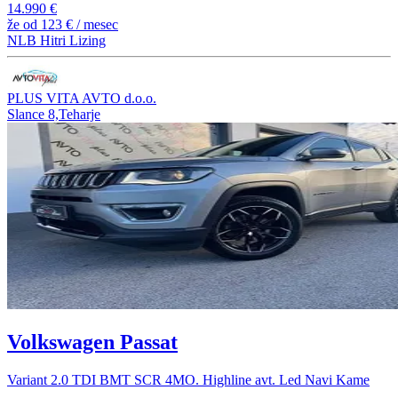
14.990 €
že od
123 €
/ mesec
NLB Hitri Lizing
PLUS VITA AVTO d.o.o.
Slance 8,Teharje
Volkswagen Passat
Variant 2.0 TDI BMT SCR 4MO. Highline avt. Led Navi Kame