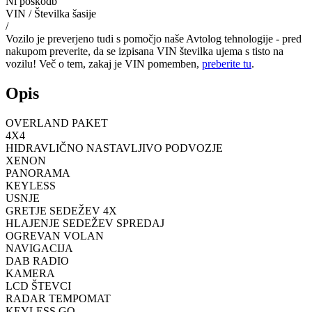
Ni poškodb
VIN / Številka šasije
/
Vozilo je preverjeno tudi s pomočjo naše Avtolog tehnologije - pred
nakupom preverite, da se izpisana VIN številka ujema s tisto na
vozilu! Več o tem, zakaj je VIN pomemben,
preberite tu
.
Opis
OVERLAND PAKET
4X4
HIDRAVLIČNO NASTAVLJIVO PODVOZJE
XENON
PANORAMA
KEYLESS
USNJE
GRETJE SEDEŽEV 4X
HLAJENJE SEDEŽEV SPREDAJ
OGREVAN VOLAN
NAVIGACIJA
DAB RADIO
KAMERA
LCD ŠTEVCI
RADAR TEMPOMAT
KEYLESS GO