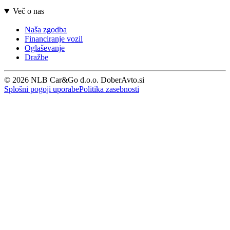
Več o nas
Naša zgodba
Financiranje vozil
Oglaševanje
Dražbe
© 2026 NLB Car&Go d.o.o. DoberAvto.si
Splošni pogoji uporabe
Politika zasebnosti