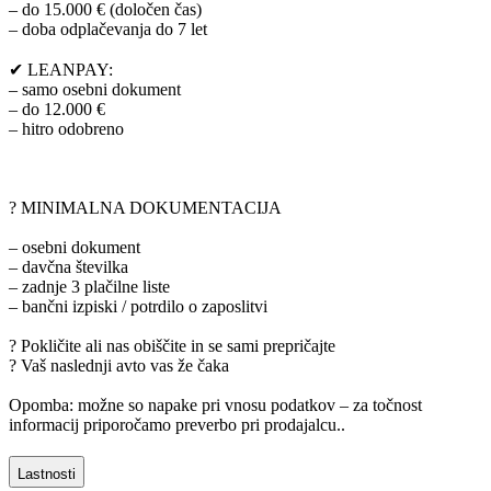
– do 15.000 € (določen čas)
– doba odplačevanja do 7 let
✔ LEANPAY:
– samo osebni dokument
– do 12.000 €
– hitro odobreno
? MINIMALNA DOKUMENTACIJA
– osebni dokument
– davčna številka
– zadnje 3 plačilne liste
– bančni izpiski / potrdilo o zaposlitvi
? Pokličite ali nas obiščite in se sami prepričajte
? Vaš naslednji avto vas že čaka
Opomba: možne so napake pri vnosu podatkov – za točnost
informacij priporočamo preverbo pri prodajalcu..
Lastnosti