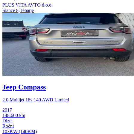
PLUS VITA AVTO d.o.o.
Slance 8,Teharje
Jeep Compass
2.0 Multijet 16v 140 AWD Limited
2017
148.600 km
Dizel
Ročni
103KW (140KM)