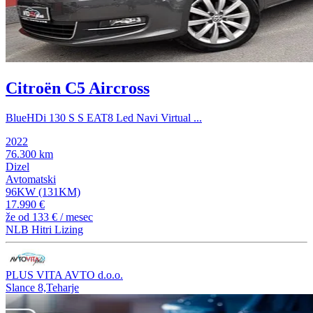
Citroën C5 Aircross
BlueHDi 130 S S EAT8 Led Navi Virtual ...
2022
76.300 km
Dizel
Avtomatski
96KW (131KM)
17.990 €
že od
133 €
/ mesec
NLB Hitri Lizing
PLUS VITA AVTO d.o.o.
Slance 8,Teharje