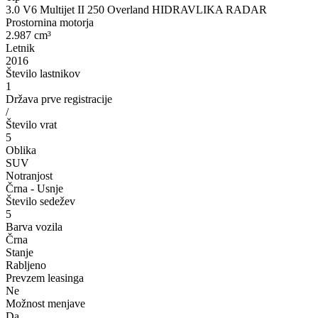
3.0 V6 Multijet II 250 Overland HIDRAVLIKA RADAR
Prostornina motorja
2.987 cm³
Letnik
2016
Število lastnikov
1
Država prve registracije
/
Število vrat
5
Oblika
SUV
Notranjost
Črna - Usnje
Število sedežev
5
Barva vozila
Črna
Stanje
Rabljeno
Prevzem leasinga
Ne
Možnost menjave
Da