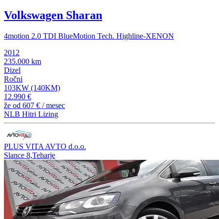
Volkswagen Sharan
4motion 2.0 TDI BlueMotion Tech. Highline-XENON
2012
235.000 km
Dizel
Ročni
103KW (140KM)
12.990 €
že od
607 €
/ mesec
NLB Hitri Lizing
PLUS VITA AVTO d.o.o.
Slance 8,Teharje