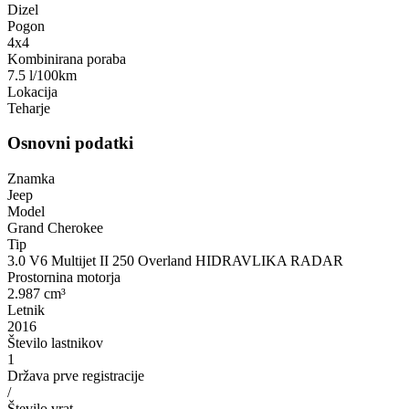
Dizel
Pogon
4x4
Kombinirana poraba
7.5 l/100km
Lokacija
Teharje
Osnovni podatki
Znamka
Jeep
Model
Grand Cherokee
Tip
3.0 V6 Multijet II 250 Overland HIDRAVLIKA RADAR
Prostornina motorja
2.987 cm³
Letnik
2016
Število lastnikov
1
Država prve registracije
/
Število vrat