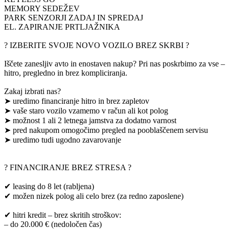
MEMORY SEDEŽEV
PARK SENZORJI ZADAJ IN SPREDAJ
EL. ZAPIRANJE PRTLJAŽNIKA
? IZBERITE SVOJE NOVO VOZILO BREZ SKRBI ?
Iščete zanesljiv avto in enostaven nakup? Pri nas poskrbimo za vse –
hitro, pregledno in brez kompliciranja.
Zakaj izbrati nas?
➤ uredimo financiranje hitro in brez zapletov
➤ vaše staro vozilo vzamemo v račun ali kot polog
➤ možnost 1 ali 2 letnega jamstva za dodatno varnost
➤ pred nakupom omogočimo pregled na pooblaščenem servisu
➤ uredimo tudi ugodno zavarovanje
? FINANCIRANJE BREZ STRESA ?
✔ leasing do 8 let (rabljena)
✔ možen nizek polog ali celo brez (za redno zaposlene)
✔ hitri kredit – brez skritih stroškov:
– do 20.000 € (nedoločen čas)