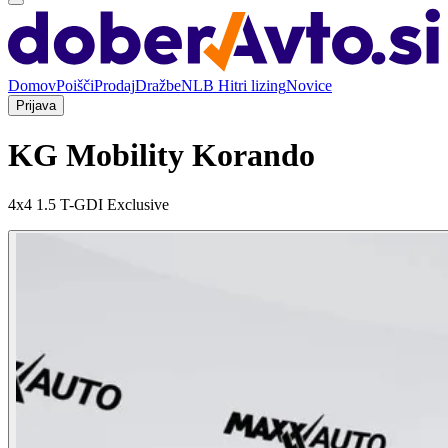
Domov
Poišči
Prodaj
Dražbe
NLB Hitri lizing
Novice
Prijava
KG Mobility Korando
4x4 1.5 T-GDI Exclusive