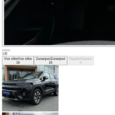
1/0
Vse slike
Vse slike
Zunanjost
Zunanjost
Napake
Napake
16
16
0