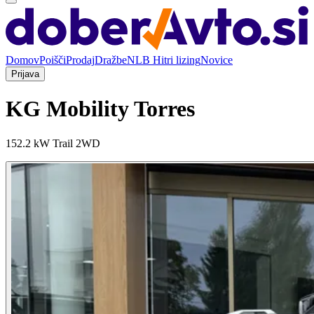
Domov
Poišči
Prodaj
Dražbe
NLB Hitri lizing
Novice
Prijava
KG Mobility Torres
152.2 kW Trail 2WD