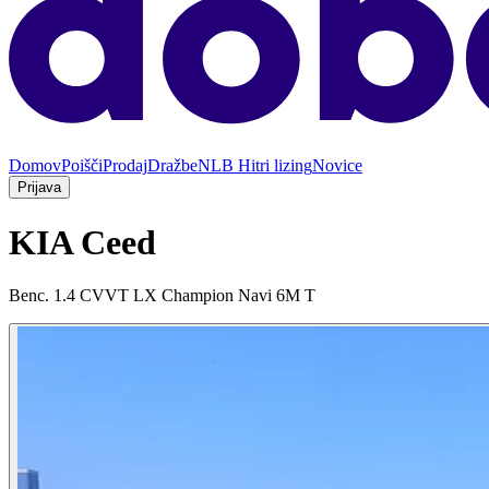
Domov
Poišči
Prodaj
Dražbe
NLB Hitri lizing
Novice
Prijava
KIA Ceed
Benc. 1.4 CVVT LX Champion Navi 6M T