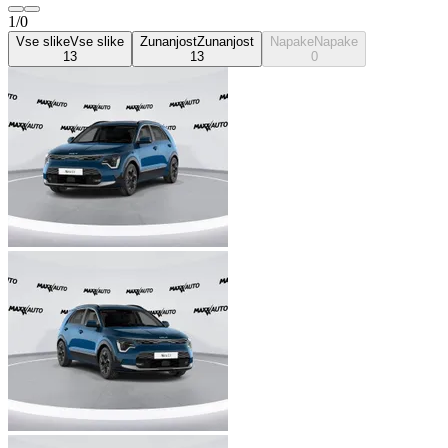
1/0
Vse slike
Vse slike
Zunanjost
Zunanjost
Napake
Napake
13
13
0