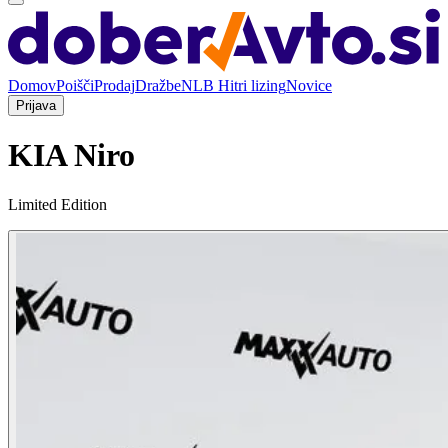
Domov
Poišči
Prodaj
Dražbe
NLB Hitri lizing
Novice
Prijava
KIA Niro
Limited Edition