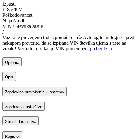
Izpusti
118 g/KM
Poškodovanost
Ni poškodb
VIN / Številka šasije
/
Vozilo je preverjeno tudi s pomočjo naše Avtolog tehnologije - pred
nakupom preverite, da se izpisana VIN številka ujema s tisto na
vozilu! Več o tem, zakaj je VIN pomemben,
preberite tu
.
Oprema
Opis
Zgodovina prevoženih kilometrov
Zgodovina lastništva
Stroški lastništva
Register