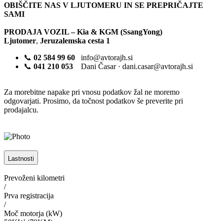
OBIŠČITE NAS V LJUTOMERU IN SE PREPRIČAJTE
SAMI
PRODAJA VOZIL – Kia & KGM (SsangYong)
Ljutomer
,
Jeruzalemska cesta 1
📞
02 584 99 60
info@avtorajh.si
📞
041 210 053
Dani Časar · dani.casar@avtorajh.si
Za morebitne napake pri vnosu podatkov žal ne moremo
odgovarjati. Prosimo, da točnost podatkov še preverite pri
prodajalcu.
Lastnosti
Prevoženi kilometri
/
Prva registracija
/
Moč motorja (kW)