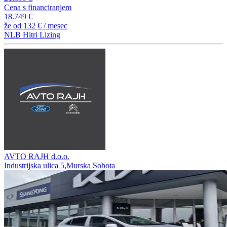
Cena s financiranjem
18.749 €
že od
132 €
/ mesec
NLB Hitri Lizing
AVTO RAJH d.o.o.
Industrijska ulica 5,Murska Sobota