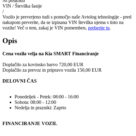
Ni poškodb
VIN / Številka šasije
/
Vozilo je preverjeno tudi s pomočjo naše Avtolog tehnologije - pred
nakupom preverite, da se izpisana VIN številka ujema s tisto na
vozilu! Več o tem, zakaj je VIN pomemben,
preberite tu
.
Opis
Cena vozila velja na Kia SMART Financiranje
Doplačilo za kovinsko barvo 720,00 EUR
Doplačilo za prevoz in pripravo vozila 150,00 EUR
DELOVNI ČAS
Ponedeljek - Petek: 08:00 - 16:00
Sobota: 08:00 - 12:00
Nedelja in prazniki: Zaprto
FINANCIRANJE VOZIL