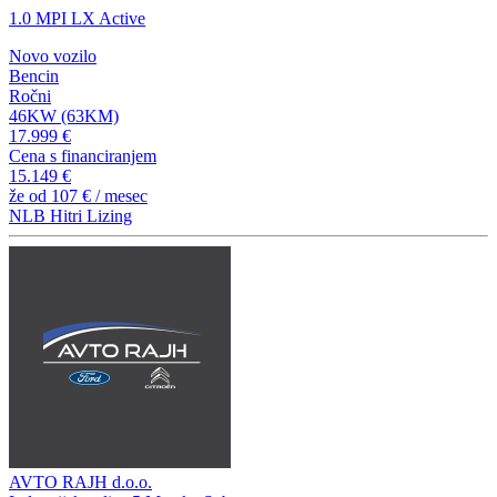
1.0 MPI LX Active
Novo vozilo
Bencin
Ročni
46KW (63KM)
17.999 €
Cena s financiranjem
15.149 €
že od
107 €
/ mesec
NLB Hitri Lizing
AVTO RAJH d.o.o.