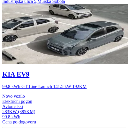
Industrijska ulica 5,Murska Sobota
KIA EV9
99.8 kWh GT-Line Launch 141.5 kW 192KM
Novo vozilo
Električni pogon
Avtomatski
283KW (385KM)
99.8 kWh
Cena po dogovoru