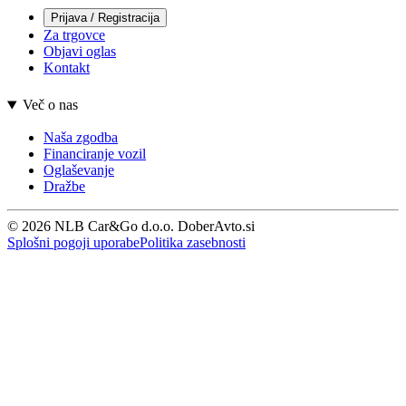
Prijava / Registracija
Za trgovce
Objavi oglas
Kontakt
Več o nas
Naša zgodba
Financiranje vozil
Oglaševanje
Dražbe
© 2026 NLB Car&Go d.o.o. DoberAvto.si
Splošni pogoji uporabe
Politika zasebnosti