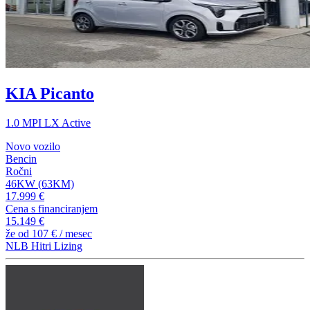
KIA Picanto
1.0 MPI LX Active
Novo vozilo
Bencin
Ročni
46KW (63KM)
17.999 €
Cena s financiranjem
15.149 €
že od
107 €
/ mesec
NLB Hitri Lizing