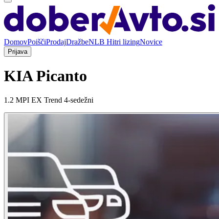
Domov
Poišči
Prodaj
Dražbe
NLB Hitri lizing
Novice
Prijava
KIA Picanto
1.2 MPI EX Trend 4-sedežni