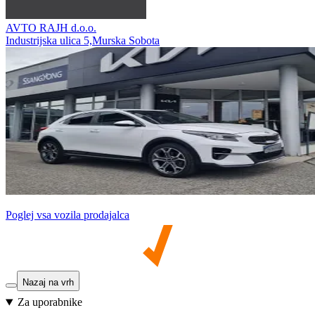
AVTO RAJH d.o.o.
Industrijska ulica 5,Murska Sobota
Poglej vsa vozila prodajalca
Nazaj na vrh
Za uporabnike