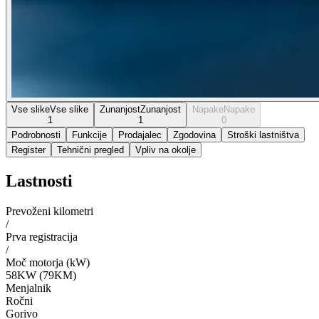
Vse slike
Vse slike
Zunanjost
Zunanjost
Napake
Napake
1
1
0
Podrobnosti
Funkcije
Prodajalec
Zgodovina
Stroški lastništva
Register
Tehnični pregled
Vpliv na okolje
Lastnosti
Prevoženi kilometri
/
Prva registracija
/
Moč motorja (kW)
58KW (79KM)
Menjalnik
Ročni
Gorivo