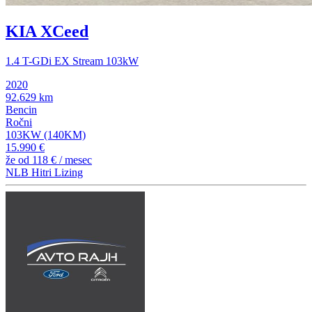
KIA XCeed
1.4 T-GDi EX Stream 103kW
2020
92.629 km
Bencin
Ročni
103KW (140KM)
15.990 €
že od
118 €
/ mesec
NLB Hitri Lizing