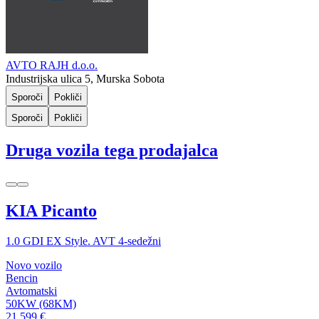
AVTO RAJH d.o.o.
Industrijska ulica 5, Murska Sobota
Sporoči
Pokliči
Sporoči
Pokliči
Druga vozila tega prodajalca
KIA Picanto
1.0 GDI EX Style. AVT 4-sedežni
Novo vozilo
Bencin
Avtomatski
50KW (68KM)
21.599 €