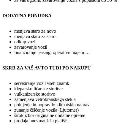
za vas ugodno zavarovanje vozila s popustom do 50 %
DODATNA PONUDBA
menjava staro za novo
menjava staro za staro
odkup vozil
zavarovanje vozil
financiranje leasing, operativni najem …
SKRB ZA VAŠ AVTO TUDI PO NAKUPU
servisiranje vozil vseh znamk
kleparsko ličarske storitve
vulkanizerske storitve
zamenjava vetrobranskega stekla
polnjenje in popravilo klimatskih naprav
zunanje čiščenje vozila (Ljutomer)
širok izbor originalne dodatne opreme
prodaja pnevmatik in platišč