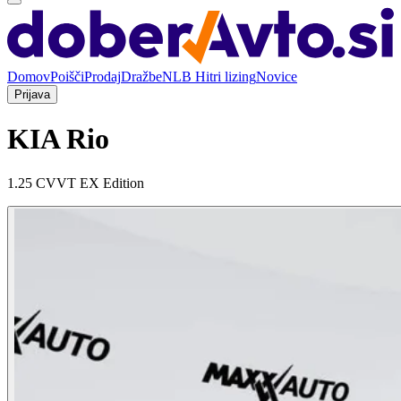
Domov
Poišči
Prodaj
Dražbe
NLB Hitri lizing
Novice
Prijava
KIA Rio
1.25 CVVT EX Edition