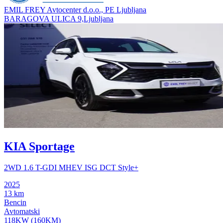
EMIL FREY Avtocenter d.o.o., PE Ljubljana
BARAGOVA ULICA 9,Ljubljana
KIA Sportage
2WD 1.6 T-GDI MHEV ISG DCT Style+
2025
13 km
Bencin
Avtomatski
118KW (160KM)