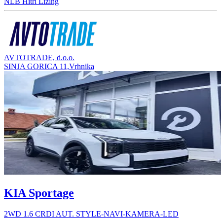
NLB Hitri Lizing
AVTOTRADE, d.o.o.
SINJA GORICA 11,Vrhnika
KIA Sportage
2WD 1.6 CRDI AUT. STYLE-NAVI-KAMERA-LED