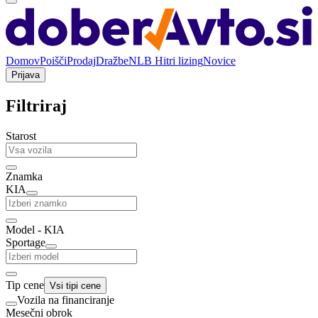
Domov
Poišči
Prodaj
Dražbe
NLB Hitri lizing
Novice
Prijava
Filtriraj
Starost
Znamka
KIA
Model - KIA
Sportage
Tip cene
Vsi tipi cene
Vozila na financiranje
Mesečni obrok