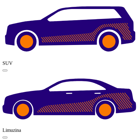
SUV
Limuzina