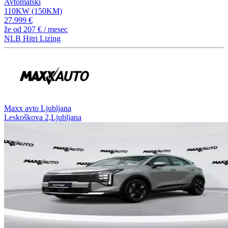
Avtomatski
110KW (150KM)
27.999 €
že od
207 €
/ mesec
NLB Hitri Lizing
⁠Maxx avto Ljubljana
Leskoškova 2,Ljubljana