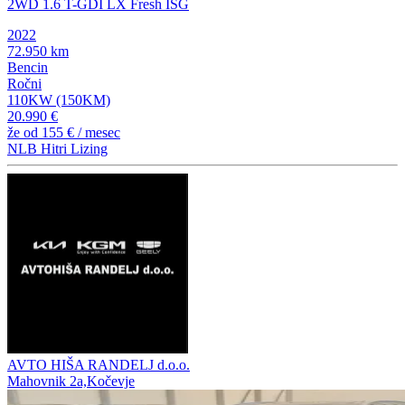
2WD 1.6 T-GDI LX Fresh ISG
2022
72.950 km
Bencin
Ročni
110KW (150KM)
20.990 €
že od
155 €
/ mesec
NLB Hitri Lizing
AVTO HIŠA RANDELJ d.o.o.
Mahovnik 2a,Kočevje