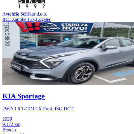
Avtohiša Seliškar d.o.o.
IOC Zapolje I 2a,Logatec
KIA Sportage
2WD 1.6 T-GDI LX Fresh ISG DCT
2026
9.172 km
Bencin