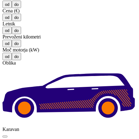
od
do
Cena (€)
od
do
Letnik
od
do
Prevoženi kilometri
od
do
Moč motorja (kW)
od
do
Oblika
Karavan