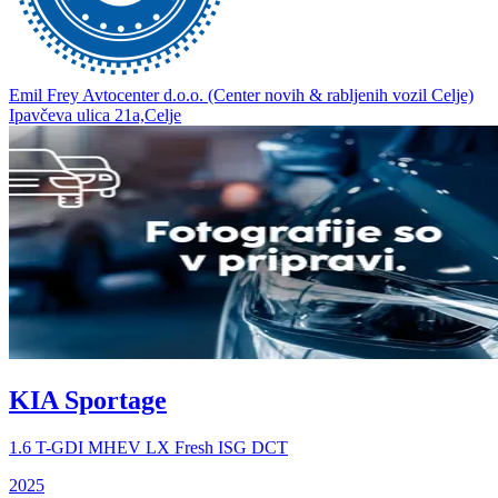
Emil Frey Avtocenter d.o.o. (Center novih & rabljenih vozil Celje)
Ipavčeva ulica 21a,Celje
KIA Sportage
1.6 T-GDI MHEV LX Fresh ISG DCT
2025