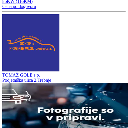
85KW (116KM)
Cena po dogovoru
TOMAŽ GOLE s.p.
Podjetniška ulica 2,Trebnje