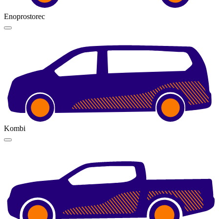
Enoprostorec
Kombi