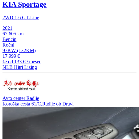
KIA Sportage
2WD 1,6 GT-Line
2021
67.605 km
Bencin
Ročni
97KW (132KM)
17.999 €
že od
133 €
/ mesec
NLB Hitri Lizing
Avto center Radlje
Koroška cesta 61/C,Radlje ob Dravi