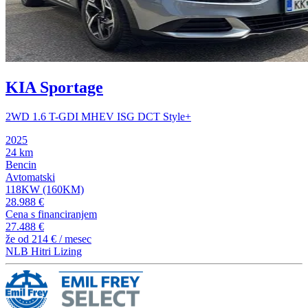
KIA Sportage
2WD 1.6 T-GDI MHEV ISG DCT Style+
2025
24 km
Bencin
Avtomatski
118KW (160KM)
28.988 €
Cena s financiranjem
27.488 €
že od
214 €
/ mesec
NLB Hitri Lizing