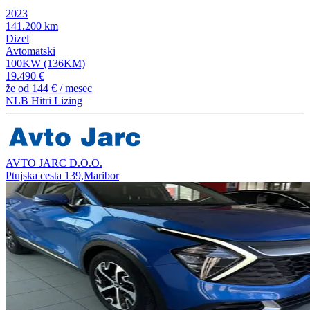
2023
141.200 km
Dizel
Avtomatski
100KW (136KM)
19.490 €
že od
144 €
/ mesec
NLB Hitri Lizing
AVTO JARC D.O.O.
Ptujska cesta 139,Maribor