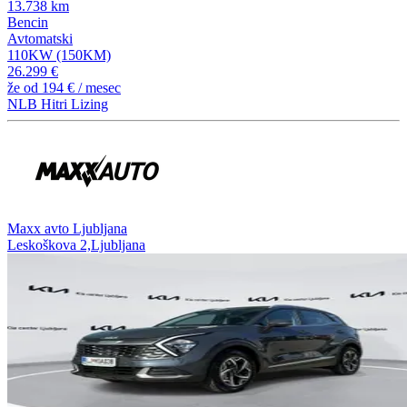
13.738 km
Bencin
Avtomatski
110KW (150KM)
26.299 €
že od
194 €
/ mesec
NLB Hitri Lizing
⁠Maxx avto Ljubljana
Leskoškova 2,Ljubljana