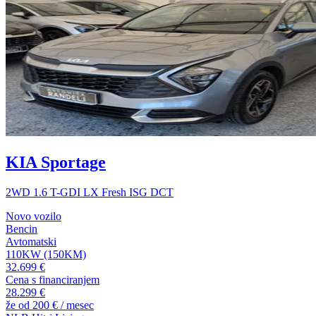
KIA Sportage
2WD 1.6 T-GDI LX Fresh ISG DCT
Novo vozilo
Bencin
Avtomatski
110KW (150KM)
32.699 €
Cena s financiranjem
28.299 €
že od
200 €
/ mesec