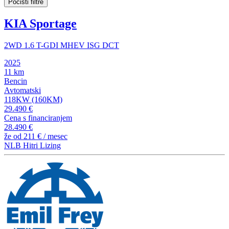
Počisti filtre
KIA Sportage
2WD 1.6 T-GDI MHEV ISG DCT
2025
11 km
Bencin
Avtomatski
118KW (160KM)
29.490 €
Cena s financiranjem
28.490 €
že od
211 €
/ mesec
NLB Hitri Lizing