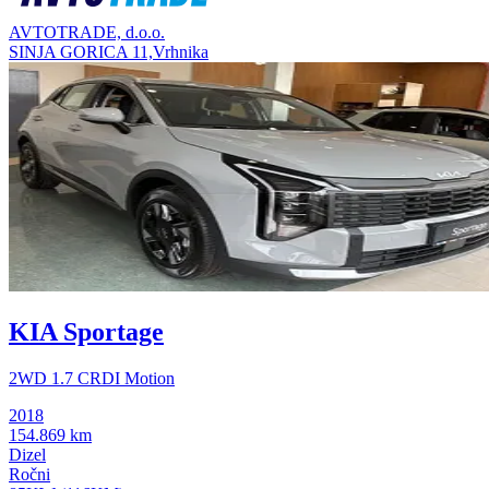
AVTOTRADE, d.o.o.
SINJA GORICA 11,Vrhnika
KIA Sportage
2WD 1.7 CRDI Motion
2018
154.869 km
Dizel
Ročni