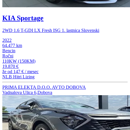
KIA Sportage
2WD 1.6 T-GDI LX Fresh ISG 1. lastnica Slovenski
2022
64.477 km
Bencin
Ročni
110KW (150KM)
19.870 €
že od
147 €
/ mesec
NLB Hitri Lizing
PRIMA ELEKTA D.O.O. AVTO DOBOVA
Vadnalova Ulica 6,Dobova