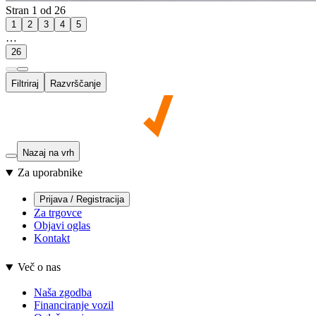
Stran 1 od 26
1
2
3
4
5
…
26
Filtriraj
Razvrščanje
Nazaj na vrh
Za uporabnike
Prijava / Registracija
Za trgovce
Objavi oglas
Kontakt
Več o nas
Naša zgodba
Financiranje vozil