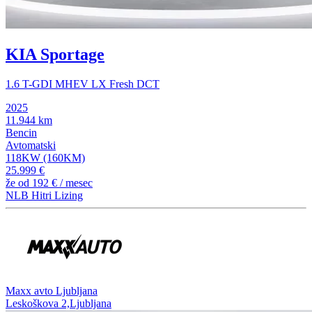
KIA Sportage
1.6 T-GDI MHEV LX Fresh DCT
2025
11.944 km
Bencin
Avtomatski
118KW (160KM)
25.999 €
že od
192 €
/ mesec
NLB Hitri Lizing
⁠Maxx avto Ljubljana
Leskoškova 2,Ljubljana