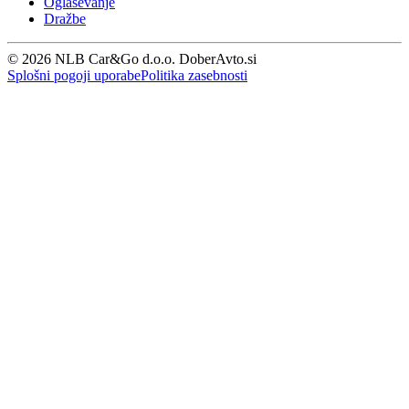
Oglaševanje
Dražbe
© 2026 NLB Car&Go d.o.o. DoberAvto.si
Splošni pogoji uporabe
Politika zasebnosti