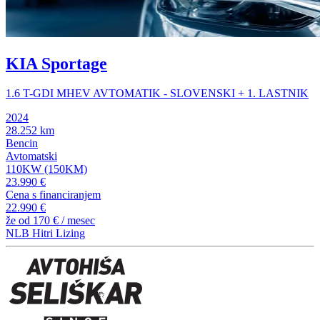
KIA Sportage
1.6 T-GDI MHEV AVTOMATIK - SLOVENSKI + 1. LASTNIK
2024
28.252 km
Bencin
Avtomatski
110KW (150KM)
23.990 €
Cena s financiranjem
22.990 €
že od
170 €
/ mesec
NLB Hitri Lizing