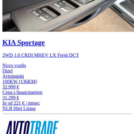
KIA Sportage
2WD 1.6 CRDI MHEV LX Fresh DCT
Novo vozilo
Dizel
Avtomatski
100KW (136KM)
32.999 €
Cena s financiranjem
31.299 €
že od
221 €
/ mesec
NLB Hitri Lizing