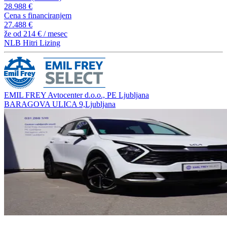
28.988 €
Cena s financiranjem
27.488 €
že od
214 €
/ mesec
NLB Hitri Lizing
EMIL FREY Avtocenter d.o.o., PE Ljubljana
BARAGOVA ULICA 9,Ljubljana