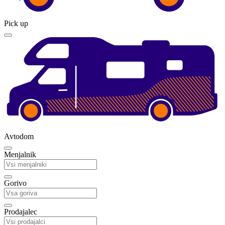
Pick up
Avtodom
Menjalnik
Gorivo
Prodajalec