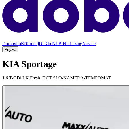
Domov
Poišči
Prodaj
Dražbe
NLB Hitri lizing
Novice
Prijava
KIA Sportage
1.6 T-GDi LX Fresh. DCT SLO-KAMERA-TEMPOMAT