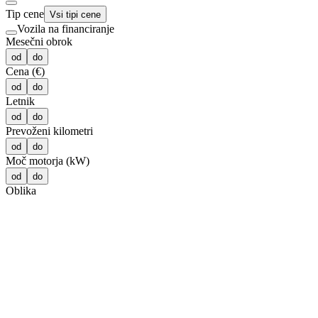
Tip cene
Vsi tipi cene
Vozila na financiranje
Mesečni obrok
od
do
Cena (€)
od
do
Letnik
od
do
Prevoženi kilometri
od
do
Moč motorja (kW)
od
do
Oblika