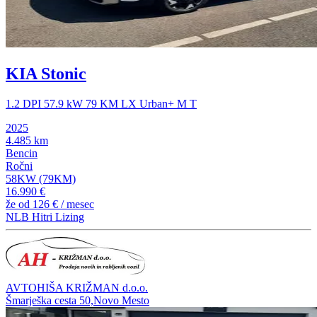
KIA Stonic
1.2 DPI 57.9 kW 79 KM LX Urban+ M T
2025
4.485 km
Bencin
Ročni
58KW (79KM)
16.990 €
že od
126 €
/ mesec
NLB Hitri Lizing
AVTOHIŠA KRIŽMAN d.o.o.
Šmarješka cesta 50,Novo Mesto