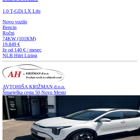
1.0 T-GDi LX Life
Novo vozilo
Bencin
Ročni
74KW (101KM)
19.849 €
že od
140 €
/ mesec
NLB Hitri Lizing
AVTOHIŠA KRIŽMAN d.o.o.
Šmarješka cesta 50,Novo Mesto