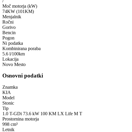
/
Moč motorja (kW)
74KW (101KM)
Menjalnik
Ročni
Gorivo
Bencin
Pogon
Ni podatka
Kombinirana poraba
5.6 l/100km
Lokacija
Novo Mesto
Osnovni podatki
Znamka
KIA
Model
Stonic
Tip
1.0 T-GDi 73.6 kW 100 KM LX Life M T
Prostornina motorja
998 cm³
Letnik