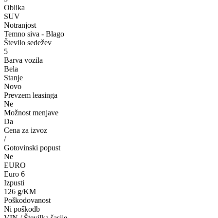
Oblika
SUV
Notranjost
Temno siva - Blago
Število sedežev
5
Barva vozila
Bela
Stanje
Novo
Prevzem leasinga
Ne
Možnost menjave
Da
Cena za izvoz
/
Gotovinski popust
Ne
EURO
Euro 6
Izpusti
126 g/KM
Poškodovanost
Ni poškodb
VIN / Številka šasije