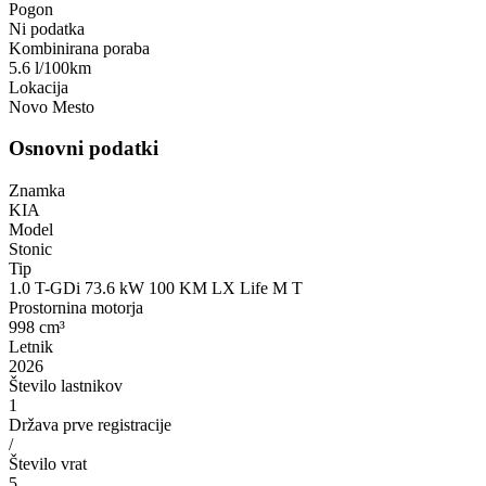
Pogon
Ni podatka
Kombinirana poraba
5.6 l/100km
Lokacija
Novo Mesto
Osnovni podatki
Znamka
KIA
Model
Stonic
Tip
1.0 T-GDi 73.6 kW 100 KM LX Life M T
Prostornina motorja
998 cm³
Letnik
2026
Število lastnikov
1
Država prve registracije
/
Število vrat
5