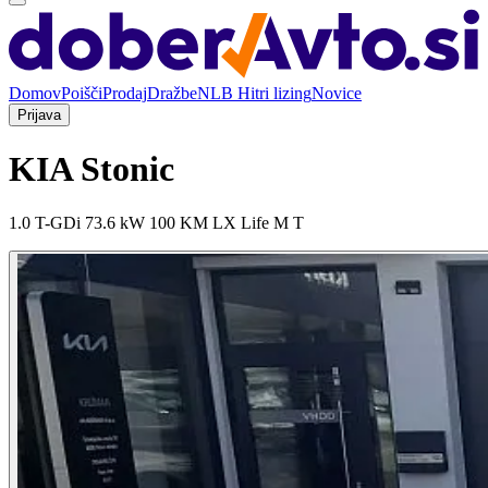
Domov
Poišči
Prodaj
Dražbe
NLB Hitri lizing
Novice
Prijava
KIA Stonic
1.0 T-GDi 73.6 kW 100 KM LX Life M T