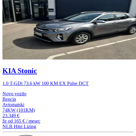
KIA Stonic
1.0 T-GDi 73.6 kW 100 KM EX Pulse DCT
Novo vozilo
Bencin
Avtomatski
74KW (101KM)
23.349 €
že od
165 €
/ mesec
NLB Hitri Lizing