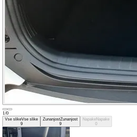
1/0
Vse slike
Vse slike
Zunanjost
Zunanjost
Napake
Napake
9
9
0