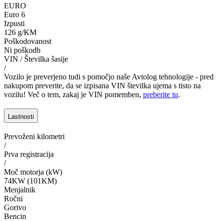
EURO
Euro 6
Izpusti
126 g/KM
Poškodovanost
Ni poškodb
VIN / Številka šasije
/
Vozilo je preverjeno tudi s pomočjo naše Avtolog tehnologije - pred
nakupom preverite, da se izpisana VIN številka ujema s tisto na
vozilu! Več o tem, zakaj je VIN pomemben,
preberite tu
.
Lastnosti
Prevoženi kilometri
/
Prva registracija
/
Moč motorja (kW)
74KW (101KM)
Menjalnik
Ročni
Gorivo
Bencin