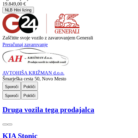
19.849,00 €
NLB Hitri lizing
Zaščitite svoje vozilo z zavarovanjem Generali
Preračunaj zavarovanje
AVTOHIŠA KRIŽMAN d.o.o.
Šmarješka cesta 50, Novo Mesto
Sporoči
Pokliči
Sporoči
Pokliči
Druga vozila tega prodajalca
KIA Stonic