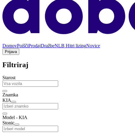
Domov
Poišči
Prodaj
Dražbe
NLB Hitri lizing
Novice
Prijava
Filtriraj
Starost
Znamka
KIA
Model - KIA
Stonic