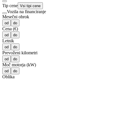
Tip cene
Vsi tipi cene
Vozila na financiranje
Mesečni obrok
od
do
Cena (€)
od
do
Letnik
od
do
Prevoženi kilometri
od
do
Moč motorja (kW)
od
do
Oblika