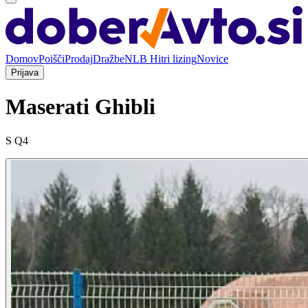
Domov
Poišči
Prodaj
Dražbe
NLB Hitri lizing
Novice
Prijava
Maserati Ghibli
S Q4