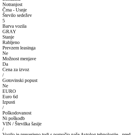
Notranjost
Črna - Usnje
Število sedežev
5
Barva vozila
GRAY
Stanje
Rabljeno
Prevzem leasinga
Ne
Možnost menjave
Da
Cena za izvoz
/
Gotovinski popust
Ne
EURO
Euro 6d
Izpusti
/
Poškodovanost
Ni poškodb
VIN / Številka šasije
/
Vozilo je preverjeno tudi s pomočjo naše Avtolog tehnologije - pred