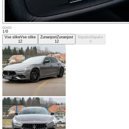
1/0
Vse slike
Vse slike
Zunanjost
Zunanjost
Napake
Napake
12
12
0