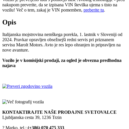
nakupom preverite, da se izpisana VIN številka ujema s tisto na
vozilu! Več o tem, zakaj je VIN pomemben,
preberite tu
.
Opis
Italijanska mojstrovina nemškega porekla, 1. lastnik v Sloveniji od
2024. Pravkar opravljen obsežnejši redni servis pri priznanem
servisu Marolt Motors. Avto je res lepo ohranjen in pripravljen na
nove avanture.
Vozilo je v komisijski prodaji, za ogled je obvezna predhodna
najava
KONTAKTIRAJTE NAŠE PRODAJNE SVETOVALCE
Ljubljanska cesta 39, 1236 Trzin
? Marko, tel.:
(+386) 070 475 333