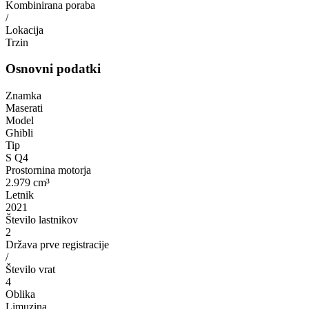
Kombinirana poraba
/
Lokacija
Trzin
Osnovni podatki
Znamka
Maserati
Model
Ghibli
Tip
S Q4
Prostornina motorja
2.979 cm³
Letnik
2021
Število lastnikov
2
Država prve registracije
/
Število vrat
4
Oblika
Limuzina