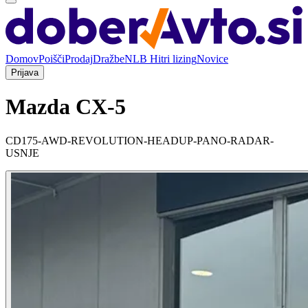
Domov
Poišči
Prodaj
Dražbe
NLB Hitri lizing
Novice
Prijava
Mazda CX-5
CD175-AWD-REVOLUTION-HEADUP-PANO-RADAR-
USNJE