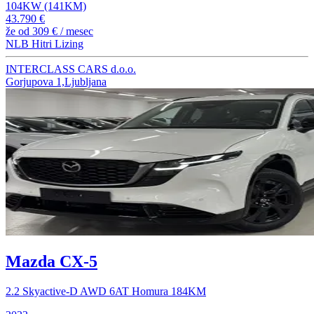
104KW (141KM)
43.790 €
že od
309 €
/ mesec
NLB Hitri Lizing
INTERCLASS CARS d.o.o.
Gorjupova 1,Ljubljana
Mazda CX-5
2.2 Skyactive-D AWD 6AT Homura 184KM