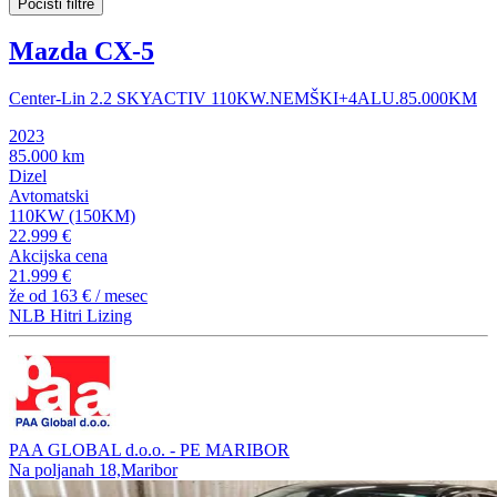
Počisti filtre
Mazda CX-5
Center-Lin 2.2 SKYACTIV 110KW.NEMŠKI+4ALU.85.000KM
2023
85.000 km
Dizel
Avtomatski
110KW (150KM)
22.999 €
Akcijska cena
21.999 €
že od
163 €
/ mesec
NLB Hitri Lizing
PAA GLOBAL d.o.o. - PE MARIBOR
Na poljanah 18,Maribor