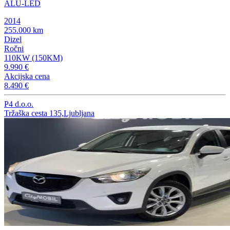
ALU-LED
2014
255.000 km
Dizel
Ročni
110KW (150KM)
9.990 €
Akcijska cena
8.490 €
P4 d.o.o.
Tržaška cesta 135,Ljubljana