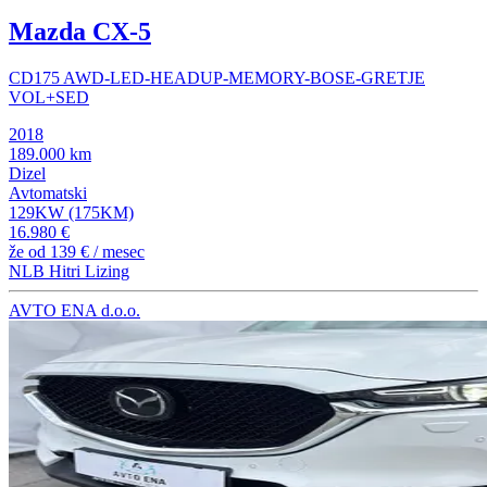
Mazda CX-5
CD175 AWD-LED-HEADUP-MEMORY-BOSE-GRETJE
VOL+SED
2018
189.000 km
Dizel
Avtomatski
129KW (175KM)
16.980 €
že od
139 €
/ mesec
NLB Hitri Lizing
AVTO ENA d.o.o.