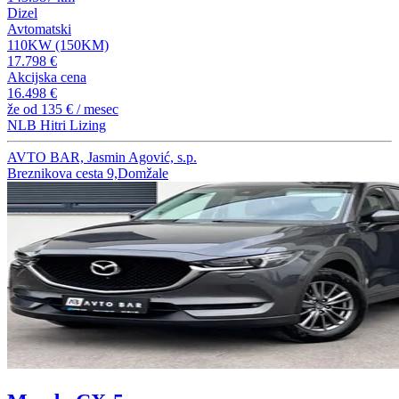
Dizel
Avtomatski
110KW (150KM)
17.798 €
Akcijska cena
16.498 €
že od
135 €
/ mesec
NLB Hitri Lizing
AVTO BAR, Jasmin Agović, s.p.
Breznikova cesta 9,Domžale