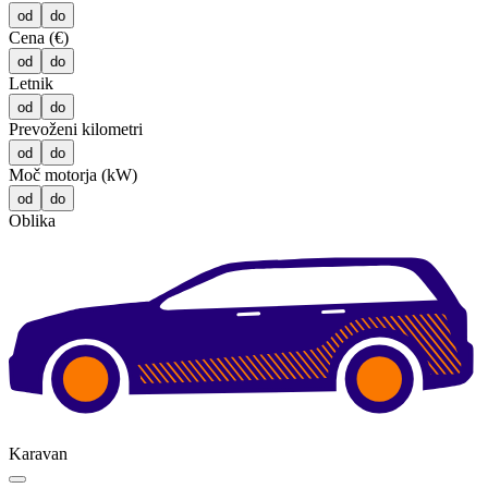
od
do
Cena (€)
od
do
Letnik
od
do
Prevoženi kilometri
od
do
Moč motorja (kW)
od
do
Oblika
Karavan