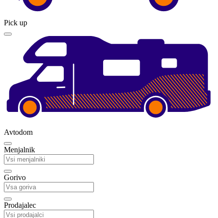
Pick up
Avtodom
Menjalnik
Gorivo
Prodajalec