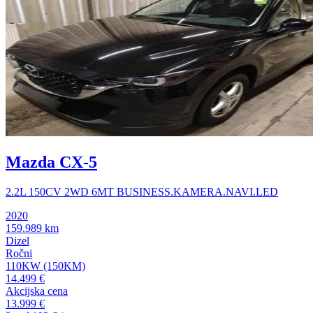
Mazda CX-5
2.2L 150CV 2WD 6MT BUSINESS.KAMERA.NAVI.LED
2020
159.989 km
Dizel
Ročni
110KW (150KM)
14.499 €
Akcijska cena
13.999 €