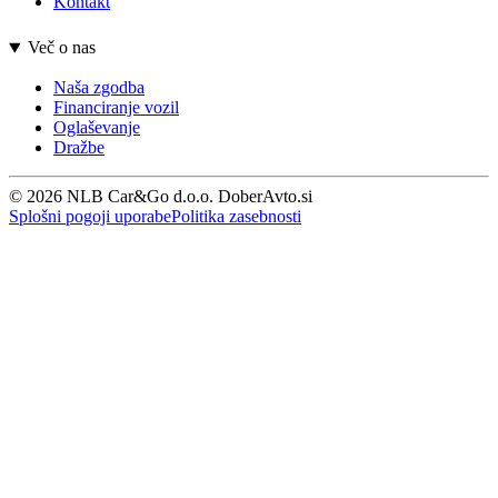
Kontakt
Več o nas
Naša zgodba
Financiranje vozil
Oglaševanje
Dražbe
© 2026 NLB Car&Go d.o.o. DoberAvto.si
Splošni pogoji uporabe
Politika zasebnosti