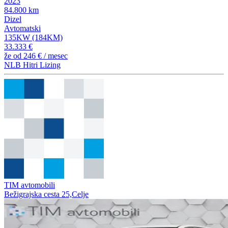
2023
84.800 km
Dizel
Avtomatski
135KW (184KM)
33.333 €
že od
246 €
/ mesec
NLB Hitri Lizing
TIM avtomobili
Bežigrajska cesta 25,Celje