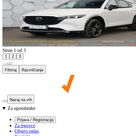
Stran 1 od 3
1
2
3
Filtriraj
Razvrščanje
Nazaj na vrh
Za uporabnike
Prijava / Registracija
Za trgovce
Objavi oglas