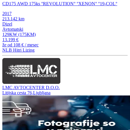
CD175 AWD 175ks °REVOLUTION° °XENON° °19-COL°
2017
213.142 km
Dizel
Avtomatski
129KW (175KM)
13.199 €
že od
108 €
/ mesec
NLB Hitri Lizing
LMC AVTOCENTER D.O.O.
Litijska cesta 76,Ljubljana