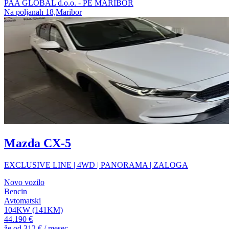
PAA GLOBAL d.o.o. - PE MARIBOR
Na poljanah 18,Maribor
Mazda CX-5
EXCLUSIVE LINE | 4WD | PANORAMA | ZALOGA
Novo vozilo
Bencin
Avtomatski
104KW (141KM)
44.190 €
že od
312 €
/ mesec