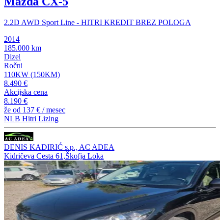
Mazda CX-5
2.2D AWD Sport Line - HITRI KREDIT BREZ POLOGA
2014
185.000 km
Dizel
Ročni
110KW (150KM)
8.490 €
Akcijska cena
8.190 €
že od
137 €
/ mesec
NLB Hitri Lizing
DENIS KADIRIĆ s.p., AC ADEA
Kidričeva Cesta 61,Škofja Loka