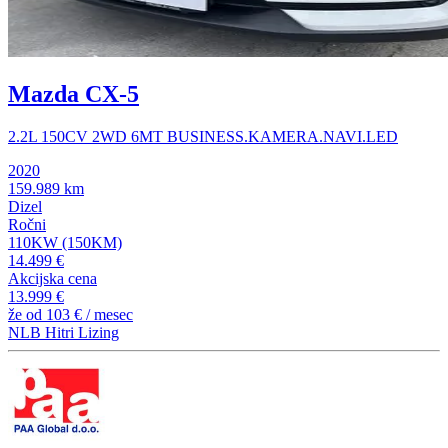
Mazda CX-5
2.2L 150CV 2WD 6MT BUSINESS.KAMERA.NAVI.LED
2020
159.989 km
Dizel
Ročni
110KW (150KM)
14.499 €
Akcijska cena
13.999 €
že od
103 €
/ mesec
NLB Hitri Lizing