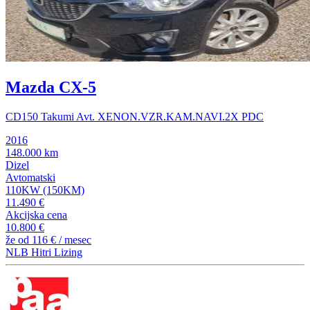
Mazda CX-5
CD150 Takumi Avt. XENON.VZR.KAM.NAVI.2X PDC
2016
148.000 km
Dizel
Avtomatski
110KW (150KM)
11.490 €
Akcijska cena
10.800 €
že od
116 €
/ mesec
NLB Hitri Lizing