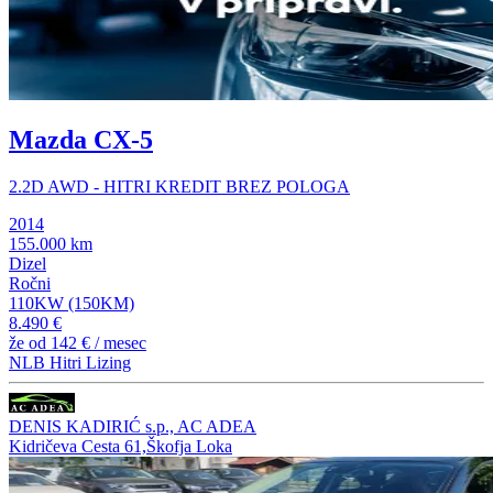
Mazda CX-5
2.2D AWD - HITRI KREDIT BREZ POLOGA
2014
155.000 km
Dizel
Ročni
110KW (150KM)
8.490 €
že od
142 €
/ mesec
NLB Hitri Lizing
DENIS KADIRIĆ s.p., AC ADEA
Kidričeva Cesta 61,Škofja Loka