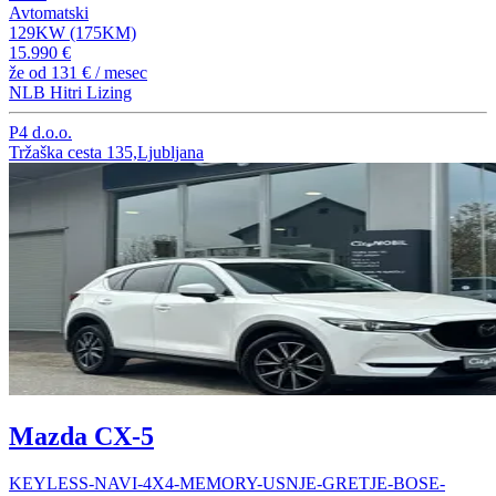
Avtomatski
129KW (175KM)
15.990 €
že od
131 €
/ mesec
NLB Hitri Lizing
P4 d.o.o.
Tržaška cesta 135,Ljubljana
Mazda CX-5
KEYLESS-NAVI-4X4-MEMORY-USNJE-GRETJE-BOSE-