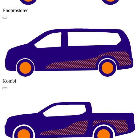
Enoprostorec
Kombi