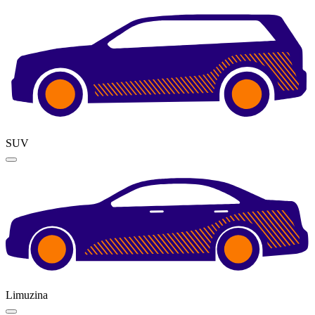
SUV
Limuzina