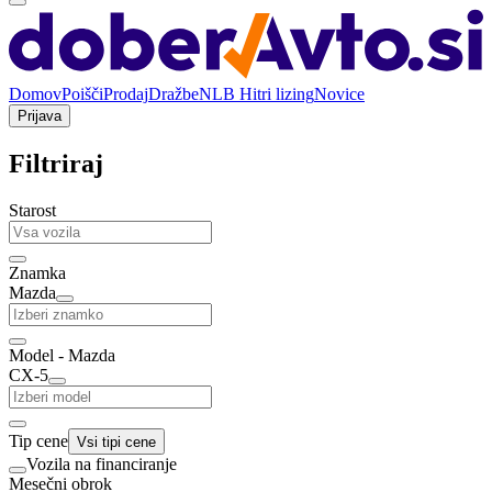
Domov
Poišči
Prodaj
Dražbe
NLB Hitri lizing
Novice
Prijava
Filtriraj
Starost
Znamka
Mazda
Model - Mazda
CX-5
Tip cene
Vsi tipi cene
Vozila na financiranje
Mesečni obrok