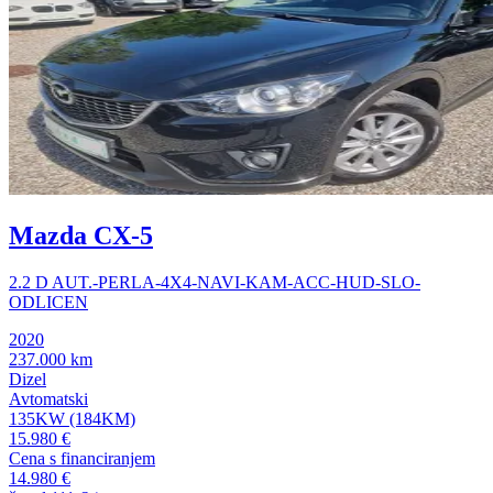
Mazda CX-5
2.2 D AUT.-PERLA-4X4-NAVI-KAM-ACC-HUD-SLO-
ODLICEN
2020
237.000 km
Dizel
Avtomatski
135KW (184KM)
15.980 €
Cena s financiranjem
14.980 €