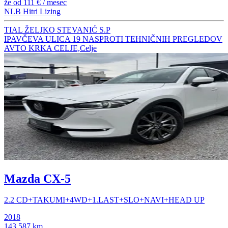
že od
111 €
/ mesec
NLB Hitri Lizing
TIAL ŽELJKO STEVANIĆ S.P
IPAVČEVA ULICA 19 NASPROTI TEHNIČNIH PREGLEDOV
AVTO KRKA CELJE,Celje
Mazda CX-5
2.2 CD+TAKUMI+4WD+1.LAST+SLO+NAVI+HEAD UP
2018
143.587 km