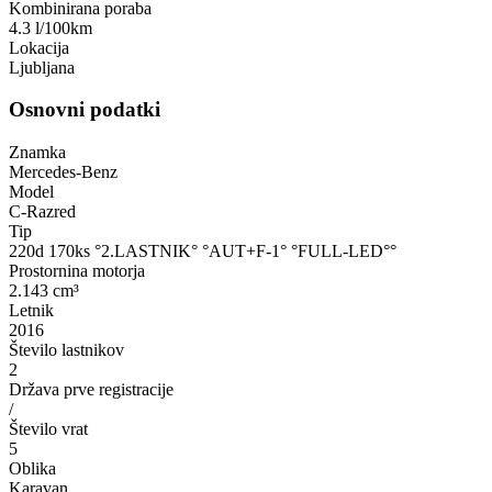
Kombinirana poraba
4.3 l/100km
Lokacija
Ljubljana
Osnovni podatki
Znamka
Mercedes-Benz
Model
C-Razred
Tip
220d 170ks °2.LASTNIK° °AUT+F-1° °FULL-LED°°
Prostornina motorja
2.143 cm³
Letnik
2016
Število lastnikov
2
Država prve registracije
/
Število vrat
5
Oblika
Karavan