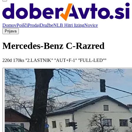
Domov
Poišči
Prodaj
Dražbe
NLB Hitri lizing
Novice
Prijava
Mercedes-Benz C-Razred
220d 170ks °2.LASTNIK° °AUT+F-1° °FULL-LED°°