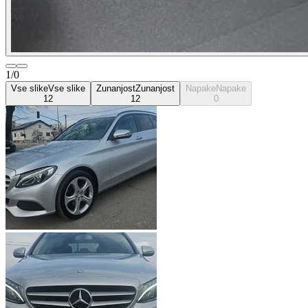
1/0
Vse slike
Vse slike
Zunanjost
Zunanjost
Napake
Napake
12
12
0