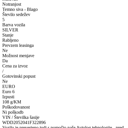
Notranjost
Temno siva - Blago
Število sedežev
5
Barva vozila
SILVER
Stanje
Rabljeno
Prevzem leasinga
Ne
Možnost menjave
Da
Cena za izvoz
/
Gotovinski popust
Ne
EURO
Euro 6
Izpusti
108 g/KM
Poškodovanost
Ni poškodb
VIN / Številka šasije
WDD2052041F322896
Vozilo je preverjeno tudi s pomočjo naše Avtolog tehnologije - pred